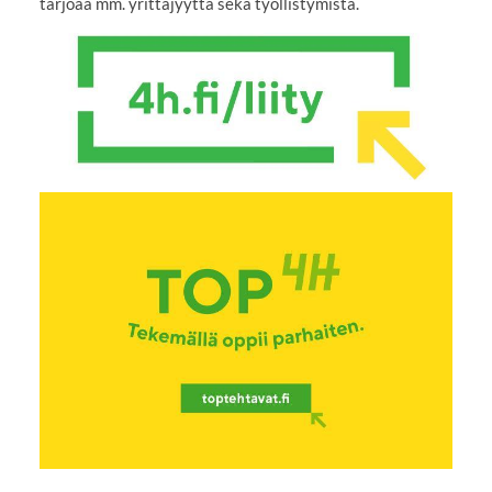
tarjoaa mm. yrittäjyyttä sekä työllistymistä.