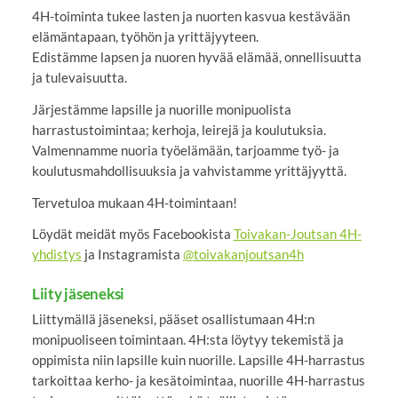
4H-toiminta tukee lasten ja nuorten kasvua kestävään
elämäntapaan, työhön ja yrittäjyyteen.
Edistämme lapsen ja nuoren hyvää elämää, onnellisuutta
ja tulevaisuutta.
Järjestämme lapsille ja nuorille monipuolista
harrastustoimintaa; kerhoja, leirejä ja koulutuksia.
Valmennamme nuoria työelämään, tarjoamme työ- ja
koulutusmahdollisuuksia ja vahvistamme yrittäjyyttä.
Tervetuloa mukaan 4H-toimintaan!
Löydät meidät myös Facebookista
Toivakan-Joutsan 4H-
yhdistys
ja Instagramista
@toivakanjoutsan4h
Liity jäseneksi
Liittymällä jäseneksi, pääset osallistumaan 4H:n
monipuoliseen toimintaan. 4H:sta löytyy tekemistä ja
oppimista niin lapsille kuin nuorille. Lapsille 4H-harrastus
tarkoittaa kerho- ja kesätoimintaa, nuorille 4H-harrastus