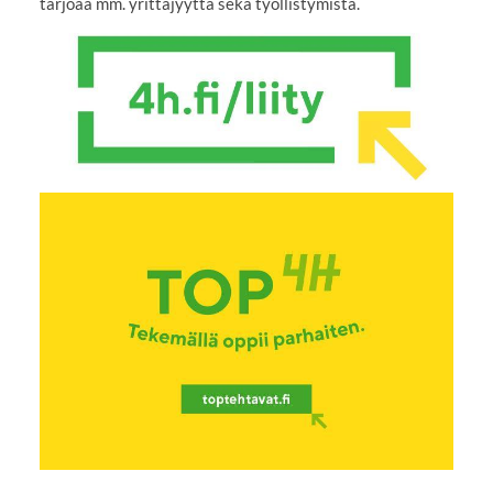
tarjoaa mm. yrittäjyyttä sekä työllistymistä.