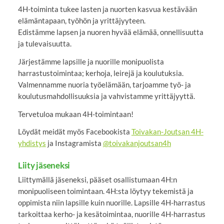
4H-toiminta tukee lasten ja nuorten kasvua kestävään
elämäntapaan, työhön ja yrittäjyyteen.
Edistämme lapsen ja nuoren hyvää elämää, onnellisuutta
ja tulevaisuutta.
Järjestämme lapsille ja nuorille monipuolista
harrastustoimintaa; kerhoja, leirejä ja koulutuksia.
Valmennamme nuoria työelämään, tarjoamme työ- ja
koulutusmahdollisuuksia ja vahvistamme yrittäjyyttä.
Tervetuloa mukaan 4H-toimintaan!
Löydät meidät myös Facebookista
Toivakan-Joutsan 4H-
yhdistys
ja Instagramista
@toivakanjoutsan4h
Liity jäseneksi
Liittymällä jäseneksi, pääset osallistumaan 4H:n
monipuoliseen toimintaan. 4H:sta löytyy tekemistä ja
oppimista niin lapsille kuin nuorille. Lapsille 4H-harrastus
tarkoittaa kerho- ja kesätoimintaa, nuorille 4H-harrastus