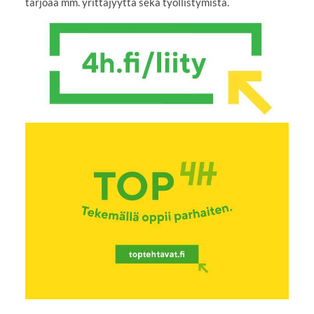
tarjoaa mm. yrittäjyyttä sekä työllistymistä.