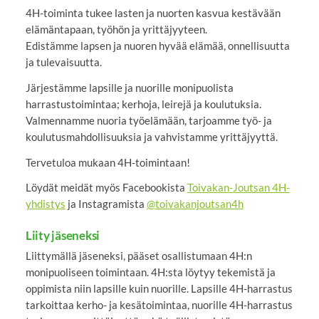
4H-toiminta tukee lasten ja nuorten kasvua kestävään
elämäntapaan, työhön ja yrittäjyyteen.
Edistämme lapsen ja nuoren hyvää elämää, onnellisuutta
ja tulevaisuutta.
Järjestämme lapsille ja nuorille monipuolista
harrastustoimintaa; kerhoja, leirejä ja koulutuksia.
Valmennamme nuoria työelämään, tarjoamme työ- ja
koulutusmahdollisuuksia ja vahvistamme yrittäjyyttä.
Tervetuloa mukaan 4H-toimintaan!
Löydät meidät myös Facebookista
Toivakan-Joutsan 4H-
yhdistys
ja Instagramista
@toivakanjoutsan4h
Liity jäseneksi
Liittymällä jäseneksi, pääset osallistumaan 4H:n
monipuoliseen toimintaan. 4H:sta löytyy tekemistä ja
oppimista niin lapsille kuin nuorille. Lapsille 4H-harrastus
tarkoittaa kerho- ja kesätoimintaa, nuorille 4H-harrastus