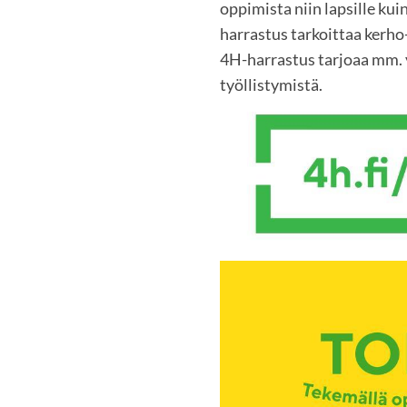
oppimista niin lapsille kuin
harrastus tarkoittaa kerho-
4H-harrastus tarjoaa mm. y
työllistymistä.