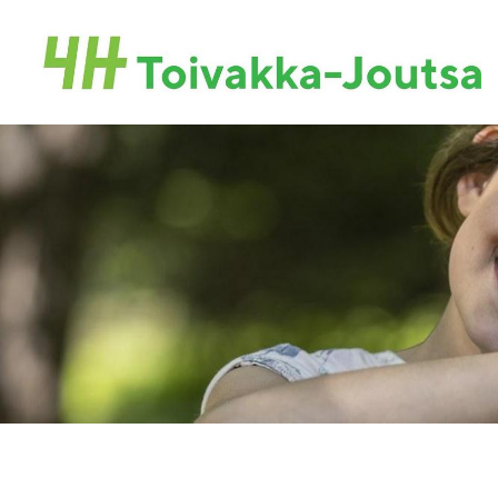
Siirry
sivun
Toivakan-Joutsan 4H-yhdistys ry.
sisältöön