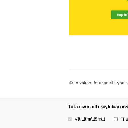
©
Toivakan-Joutsan 4H-yhdist
Tällä sivustolla käytetään ev
Valitse käytettävät evästeet
Välttämättömät
Tila