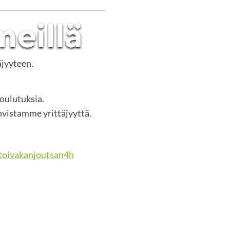
äjyyteen.
koulutuksia.
vistamme yrittäjyyttä.
oivakanjoutsan4h