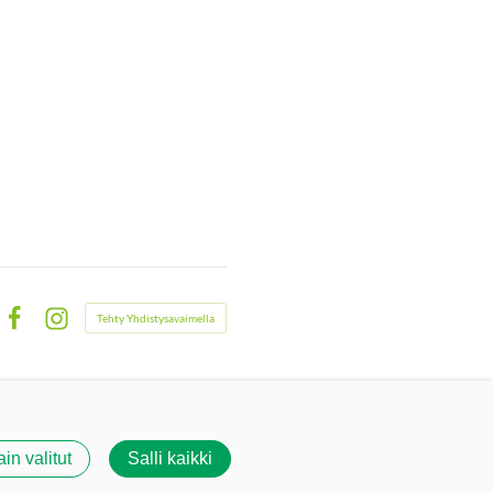
Tehty Yhdistysavaimella
Facebook
Instagram
ain valitut
Salli kaikki