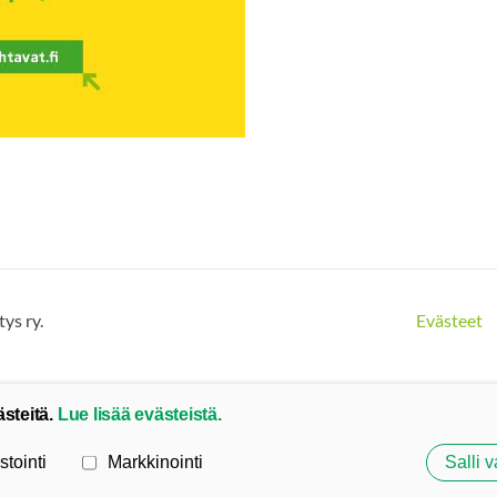
ys ry.
Evästeet
ästeitä.
Lue lisää evästeistä.
stointi
Markkinointi
Salli v