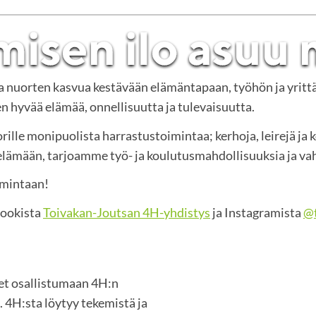
ja nuorten kasvua kestävään elämäntapaan, työhön ja yritt
 hyvää elämää, onnellisuutta ja tulevaisuutta.
rille monipuolista harrastustoimintaa; kerhoja, leirejä ja 
mään, tarjoamme työ- ja koulutusmahdollisuuksia ja vah
imintaan!
bookista
Toivakan-Joutsan 4H-yhdistys
ja Instagramista
@t
set osallistumaan 4H:n
 4H:sta löytyy tekemistä ja