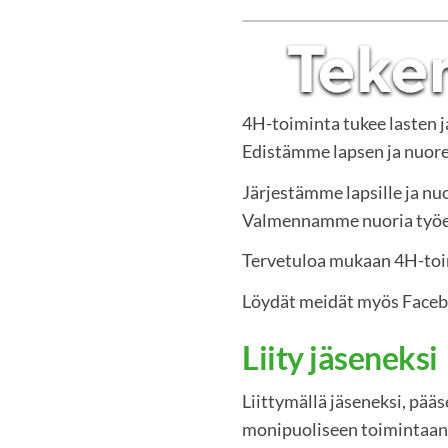
4H-toiminta tukee lasten 
Edistämme lapsen ja nuoren
Järjestämme lapsille ja nuo
Valmennamme nuoria työelä
Tervetuloa mukaan 4H-to
Löydät meidät myös Face
Liity jäseneksi
Liittymällä jäseneksi, pää
monipuoliseen toimintaan.