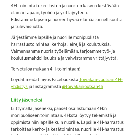
4H-toiminta tukee lasten ja nuorten kasvua kestävään
elämäntapaan, työhön ja yrittäjyyteen.
Edistämme lapsen ja nuoren hyvää elämää, onnellisuutta
ja tulevaisuutta.
Järjestämme lapsille ja nuorille monipuolista
harrastustoimintaa; kerhoja, leirejä ja koulutuksia.
Valmennamme nuoria työelämään, tarjoamme työ- ja
koulutusmahdollisuuksia ja vahvistamme yrittäjyyttä.
Tervetuloa mukaan 4H-toimintaan!
Löydät meidät myös Facebookista
Toivakan-Joutsan 4H-
yhdistys
ja Instagramista
@toivakanjoutsan4h
Liity jäseneksi
Liittymällä jäseneksi, pääset osallistumaan 4H:n
monipuoliseen toimintaan. 4H:sta löytyy tekemistä ja
oppimista niin lapsille kuin nuorille. Lapsille 4H-harrastus
tarkoittaa kerho- ja kesätoimintaa, nuorille 4H-harrastus