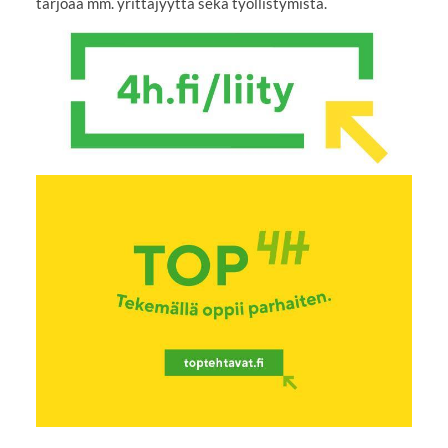
tarjoaa mm. yrittäjyyttä sekä työllistymistä.