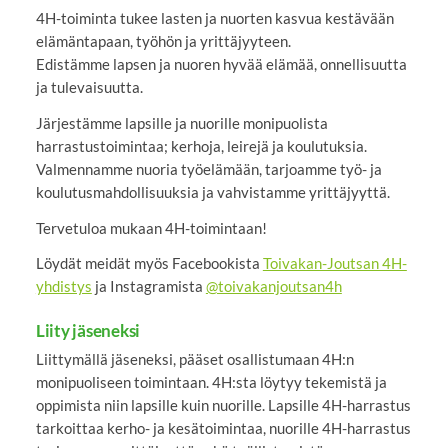
4H-toiminta tukee lasten ja nuorten kasvua kestävään
elämäntapaan, työhön ja yrittäjyyteen.
Edistämme lapsen ja nuoren hyvää elämää, onnellisuutta
ja tulevaisuutta.
Järjestämme lapsille ja nuorille monipuolista
harrastustoimintaa; kerhoja, leirejä ja koulutuksia.
Valmennamme nuoria työelämään, tarjoamme työ- ja
koulutusmahdollisuuksia ja vahvistamme yrittäjyyttä.
Tervetuloa mukaan 4H-toimintaan!
Löydät meidät myös Facebookista
Toivakan-Joutsan 4H-
yhdistys
ja Instagramista
@toivakanjoutsan4h
Liity jäseneksi
Liittymällä jäseneksi, pääset osallistumaan 4H:n
monipuoliseen toimintaan. 4H:sta löytyy tekemistä ja
oppimista niin lapsille kuin nuorille. Lapsille 4H-harrastus
tarkoittaa kerho- ja kesätoimintaa, nuorille 4H-harrastus