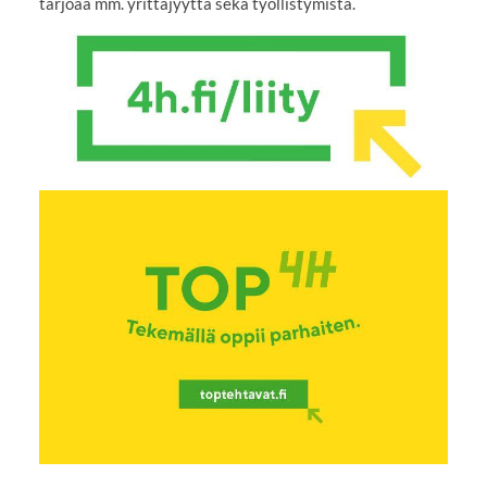
tarjoaa mm. yrittäjyyttä sekä työllistymistä.