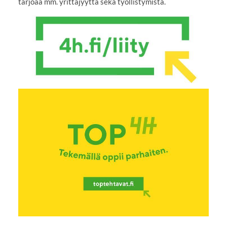
tarjoaa mm. yrittäjyyttä sekä työllistymistä.