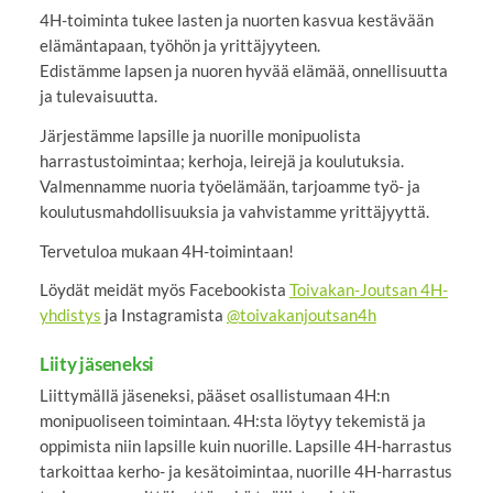
4H-toiminta tukee lasten ja nuorten kasvua kestävään
elämäntapaan, työhön ja yrittäjyyteen.
Edistämme lapsen ja nuoren hyvää elämää, onnellisuutta
ja tulevaisuutta.
Järjestämme lapsille ja nuorille monipuolista
harrastustoimintaa; kerhoja, leirejä ja koulutuksia.
Valmennamme nuoria työelämään, tarjoamme työ- ja
koulutusmahdollisuuksia ja vahvistamme yrittäjyyttä.
Tervetuloa mukaan 4H-toimintaan!
Löydät meidät myös Facebookista
Toivakan-Joutsan 4H-
yhdistys
ja Instagramista
@toivakanjoutsan4h
Liity jäseneksi
Liittymällä jäseneksi, pääset osallistumaan 4H:n
monipuoliseen toimintaan. 4H:sta löytyy tekemistä ja
oppimista niin lapsille kuin nuorille. Lapsille 4H-harrastus
tarkoittaa kerho- ja kesätoimintaa, nuorille 4H-harrastus