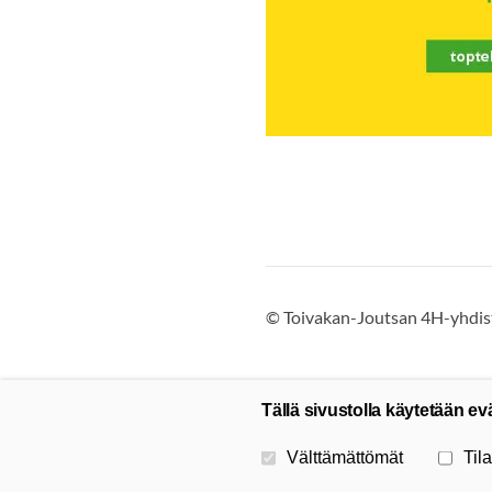
©
Toivakan-Joutsan 4H-yhdist
Tällä sivustolla käytetään ev
Valitse käytettävät evästeet
Välttämättömät
Tila