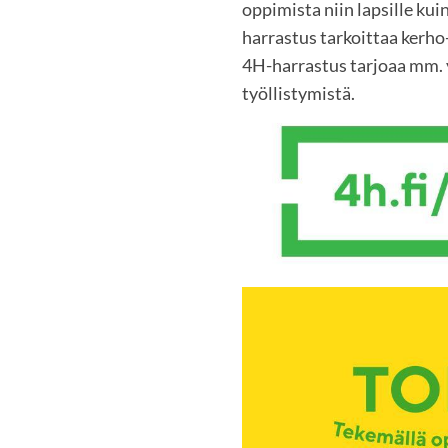
oppimista niin lapsille kuin
harrastus tarkoittaa kerho-
4H-harrastus tarjoaa mm. y
työllistymistä.