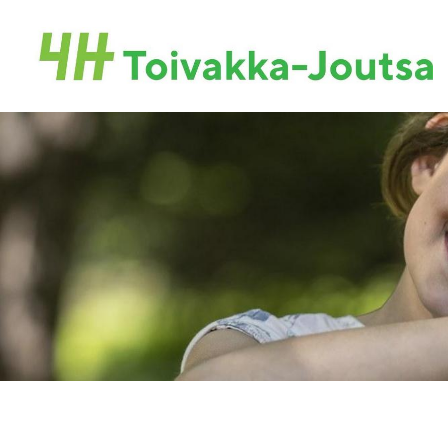
Siirry
sivun
Toivakan-Joutsan 4H-yhdistys ry.
sisältöön