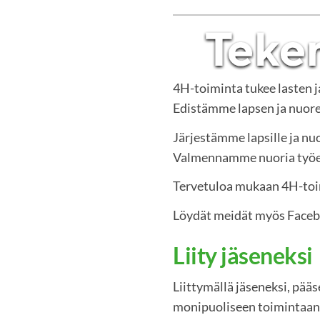
4H-toiminta tukee lasten 
Edistämme lapsen ja nuoren
Järjestämme lapsille ja nuo
Valmennamme nuoria työelä
Tervetuloa mukaan 4H-to
Löydät meidät myös Face
Liity jäseneksi
Liittymällä jäseneksi, pää
monipuoliseen toimintaan.