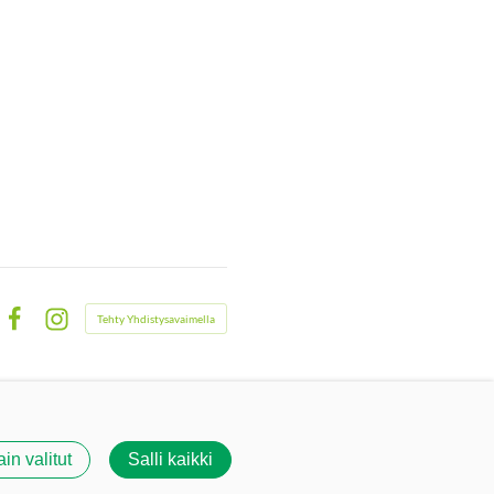
Tehty Yhdistysavaimella
Facebook
Instagram
ain valitut
Salli kaikki