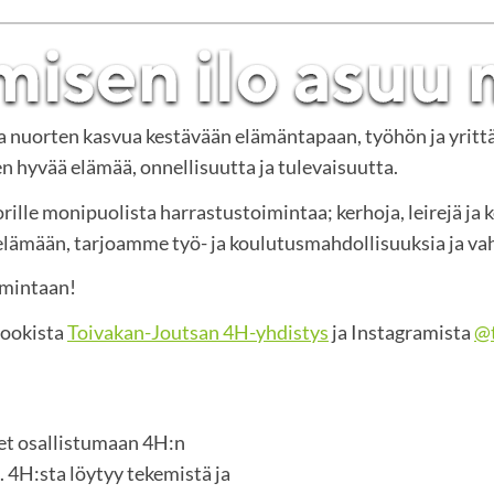
ja nuorten kasvua kestävään elämäntapaan, työhön ja yritt
 hyvää elämää, onnellisuutta ja tulevaisuutta.
rille monipuolista harrastustoimintaa; kerhoja, leirejä ja 
mään, tarjoamme työ- ja koulutusmahdollisuuksia ja vah
imintaan!
bookista
Toivakan-Joutsan 4H-yhdistys
ja Instagramista
@t
set osallistumaan 4H:n
 4H:sta löytyy tekemistä ja