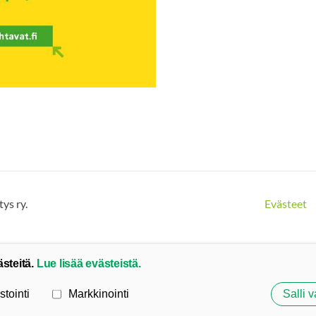
ys ry.
Evästeet
ästeitä.
Lue lisää evästeistä.
stointi
Markkinointi
Salli v