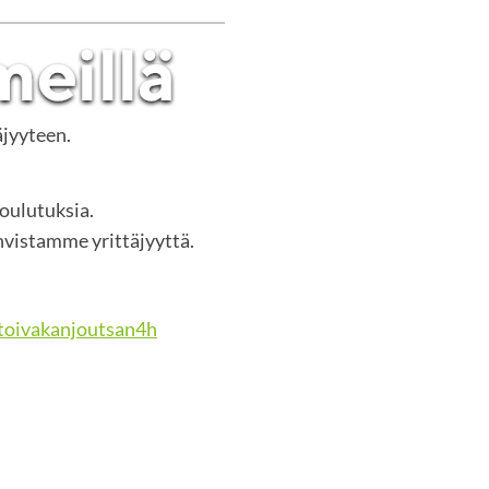
äjyyteen.
koulutuksia.
vistamme yrittäjyyttä.
oivakanjoutsan4h