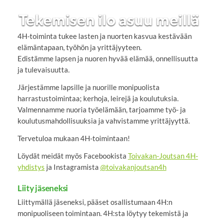
4H-toiminta tukee lasten ja nuorten kasvua kestävään
elämäntapaan, työhön ja yrittäjyyteen.
Edistämme lapsen ja nuoren hyvää elämää, onnellisuutta
ja tulevaisuutta.
Järjestämme lapsille ja nuorille monipuolista
harrastustoimintaa; kerhoja, leirejä ja koulutuksia.
Valmennamme nuoria työelämään, tarjoamme työ- ja
koulutusmahdollisuuksia ja vahvistamme yrittäjyyttä.
Tervetuloa mukaan 4H-toimintaan!
Löydät meidät myös Facebookista
Toivakan-Joutsan 4H-
yhdistys
ja Instagramista
@toivakanjoutsan4h
Liity jäseneksi
Liittymällä jäseneksi, pääset osallistumaan 4H:n
monipuoliseen toimintaan. 4H:sta löytyy tekemistä ja