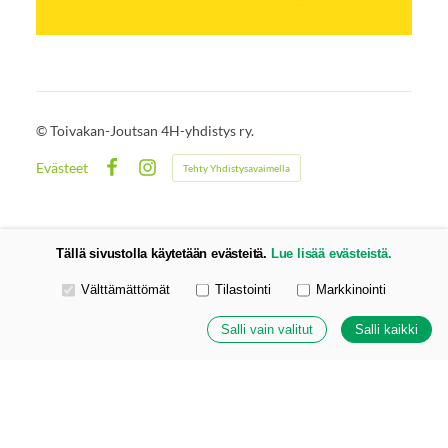
©
Toivakan-Joutsan 4H-yhdistys ry.
Evästeet
Tehty Yhdistysavaimella
Facebook
Instagram
Tällä sivustolla käytetään evästeitä.
Lue lisää evästeistä.
Valitse käytettävät evästeet
Välttämättömät
Tilastointi
Markkinointi
Salli vain valitut
Salli kaikki