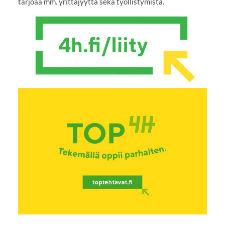
tarjoaa mm. yrittäjyyttä sekä työllistymistä.