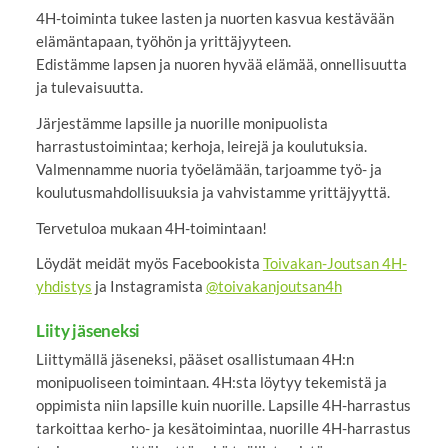
4H-toiminta tukee lasten ja nuorten kasvua kestävään
elämäntapaan, työhön ja yrittäjyyteen.
Edistämme lapsen ja nuoren hyvää elämää, onnellisuutta
ja tulevaisuutta.
Järjestämme lapsille ja nuorille monipuolista
harrastustoimintaa; kerhoja, leirejä ja koulutuksia.
Valmennamme nuoria työelämään, tarjoamme työ- ja
koulutusmahdollisuuksia ja vahvistamme yrittäjyyttä.
Tervetuloa mukaan 4H-toimintaan!
Löydät meidät myös Facebookista
Toivakan-Joutsan 4H-
yhdistys
ja Instagramista
@toivakanjoutsan4h
Liity jäseneksi
Liittymällä jäseneksi, pääset osallistumaan 4H:n
monipuoliseen toimintaan. 4H:sta löytyy tekemistä ja
oppimista niin lapsille kuin nuorille. Lapsille 4H-harrastus
tarkoittaa kerho- ja kesätoimintaa, nuorille 4H-harrastus