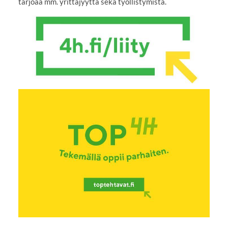
tarjoaa mm. yrittäjyyttä sekä työllistymistä.