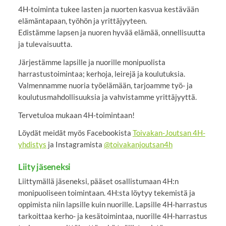
4H-toiminta tukee lasten ja nuorten kasvua kestävään
elämäntapaan, työhön ja yrittäjyyteen.
Edistämme lapsen ja nuoren hyvää elämää, onnellisuutta
ja tulevaisuutta.
Järjestämme lapsille ja nuorille monipuolista
harrastustoimintaa; kerhoja, leirejä ja koulutuksia.
Valmennamme nuoria työelämään, tarjoamme työ- ja
koulutusmahdollisuuksia ja vahvistamme yrittäjyyttä.
Tervetuloa mukaan 4H-toimintaan!
Löydät meidät myös Facebookista
Toivakan-Joutsan 4H-
yhdistys
ja Instagramista
@toivakanjoutsan4h
Liity jäseneksi
Liittymällä jäseneksi, pääset osallistumaan 4H:n
monipuoliseen toimintaan. 4H:sta löytyy tekemistä ja
oppimista niin lapsille kuin nuorille. Lapsille 4H-harrastus
tarkoittaa kerho- ja kesätoimintaa, nuorille 4H-harrastus