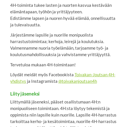
4H-toiminta tukee lasten ja nuorten kasvua kestävään
elämäntapaan, työhön ja yrittäjyyteen.
Edistämme lapsen ja nuoren hyvää elämää, onnellisuutta
ja tulevaisuutta.
Järjestämme lapsille ja nuorille monipuolista
harrastustoimintaa; kerhoja, leirejä ja koulutuksia.
Valmennamme nuoria työelämään, tarjoamme työ- ja
koulutusmahdollisuuksia ja vahvistamme yrittäjyyttä.
Tervetuloa mukaan 4H-toimintaan!
Löydät meidät myös Facebookista
Toivakan-Joutsan 4H-
yhdistys
ja Instagramista
@toivakanjoutsan4h
Liity jäseneksi
Liittymällä jäseneksi, pääset osallistumaan 4H:n
monipuoliseen toimintaan. 4H:sta löytyy tekemistä ja
oppimista niin lapsille kuin nuorille. Lapsille 4H-harrastus
tarkoittaa kerho- ja kesätoimintaa, nuorille 4H-harrastus