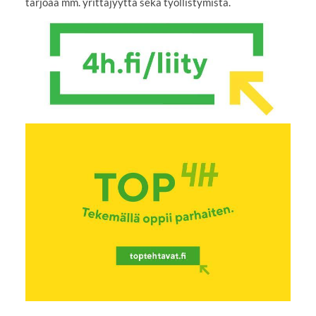
tarjoaa mm. yrittäjyyttä sekä työllistymistä.