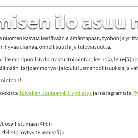
ja nuorten kasvua kestävään elämäntapaan, työhön ja yritt
 hyvää elämää, onnellisuutta ja tulevaisuutta.
rille monipuolista harrastustoimintaa; kerhoja, leirejä ja 
mään, tarjoamme työ- ja koulutusmahdollisuuksia ja vah
imintaan!
bookista
Toivakan-Joutsan 4H-yhdistys
ja Instagramista
@t
set osallistumaan 4H:n
 4H:sta löytyy tekemistä ja