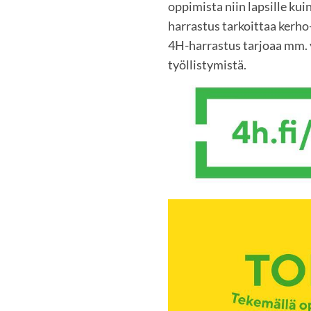
oppimista niin lapsille kuin
harrastus tarkoittaa kerho-
4H-harrastus tarjoaa mm. y
työllistymistä.