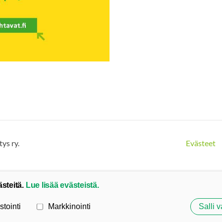
ys ry.
Evästeet
ästeitä.
Lue lisää evästeistä.
stointi
Markkinointi
Salli v