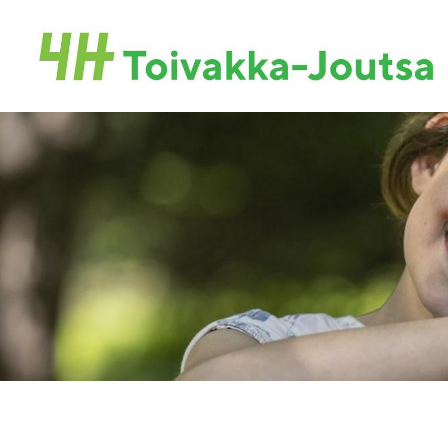
Siirry
sivun
Toivakan-Joutsan 4H-yhdistys ry.
sisältöön