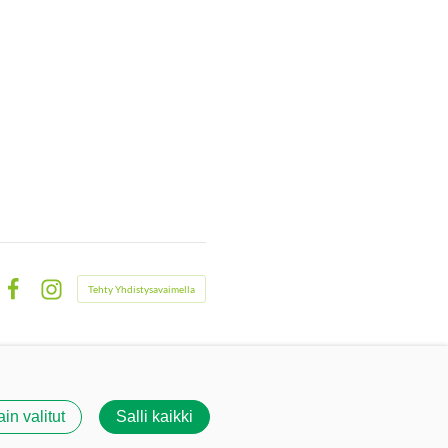
Tehty Yhdistysavaimella
Facebook
Instagram
ain valitut
Salli kaikki