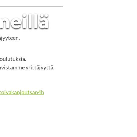
äjyyteen.
koulutuksia.
vistamme yrittäjyyttä.
oivakanjoutsan4h