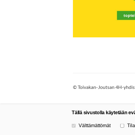
©
Toivakan-Joutsan 4H-yhdist
Tällä sivustolla käytetään ev
Valitse käytettävät evästeet
Välttämättömät
Tila