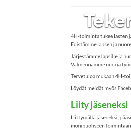
4H-toiminta tukee lasten 
Edistämme lapsen ja nuoren
Järjestämme lapsille ja nuo
Valmennamme nuoria työelä
Tervetuloa mukaan 4H-to
Löydät meidät myös Face
Liity jäseneksi
Liittymällä jäseneksi, pää
monipuoliseen toimintaan.