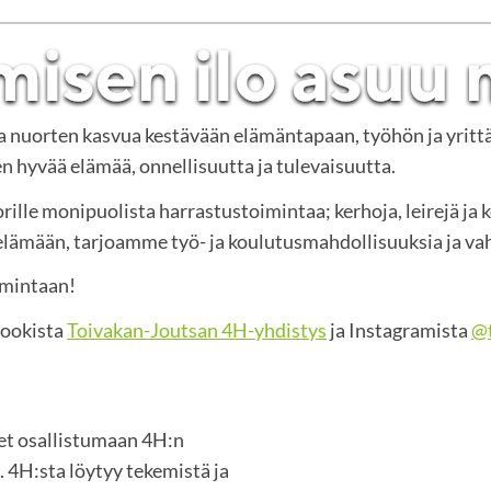
ja nuorten kasvua kestävään elämäntapaan, työhön ja yritt
 hyvää elämää, onnellisuutta ja tulevaisuutta.
rille monipuolista harrastustoimintaa; kerhoja, leirejä ja 
mään, tarjoamme työ- ja koulutusmahdollisuuksia ja vah
imintaan!
bookista
Toivakan-Joutsan 4H-yhdistys
ja Instagramista
@t
set osallistumaan 4H:n
 4H:sta löytyy tekemistä ja