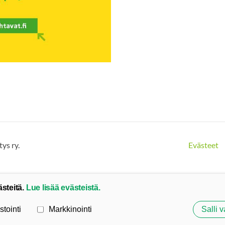
ys ry.
Evästeet
ästeitä.
Lue lisää evästeistä.
stointi
Markkinointi
Salli v