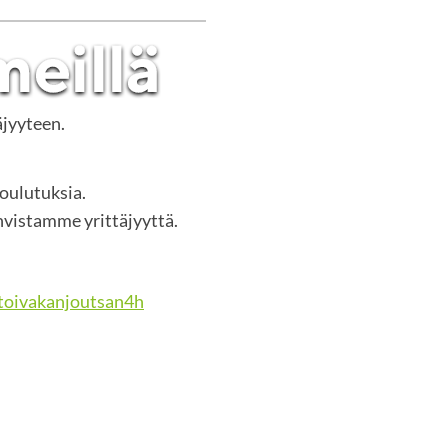
äjyyteen.
koulutuksia.
vistamme yrittäjyyttä.
oivakanjoutsan4h