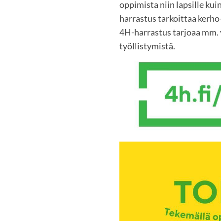
oppimista niin lapsille kuin
harrastus tarkoittaa kerho-
4H-harrastus tarjoaa mm. y
työllistymistä.