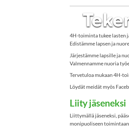
4H-toiminta tukee lasten 
Edistämme lapsen ja nuoren
Järjestämme lapsille ja nuo
Valmennamme nuoria työelä
Tervetuloa mukaan 4H-to
Löydät meidät myös Face
Liity jäseneksi
Liittymällä jäseneksi, pää
monipuoliseen toimintaan.