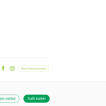
Tehty Yhdistysavaimella
Facebook
Instagram
ain valitut
Salli kaikki