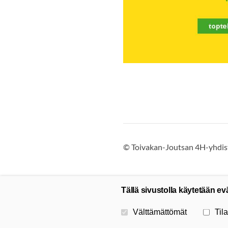
©
Toivakan-Joutsan 4H-yhdist
Tällä sivustolla käytetään ev
Valitse käytettävät evästeet
Välttämättömät
Tila