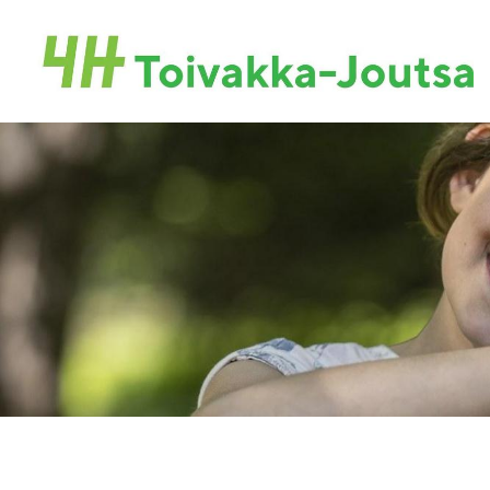
Siirry
sivun
Toivakan-Joutsan 4H-yhdistys ry.
sisältöön