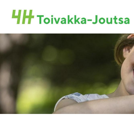
Siirry
sivun
Toivakan-Joutsan 4H-yhdistys ry.
sisältöön