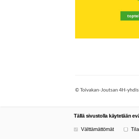
©
Toivakan-Joutsan 4H-yhdist
Tällä sivustolla käytetään ev
Valitse käytettävät evästeet
Välttämättömät
Tila