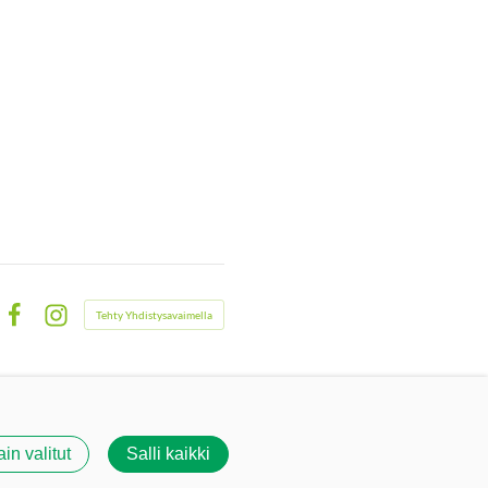
Tehty Yhdistysavaimella
Facebook
Instagram
ain valitut
Salli kaikki