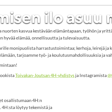
ja nuorten kasvua kestävään elämäntapaan, työhön ja yritt
 hyvää elämää, onnellisuutta ja tulevaisuutta.
rille monipuolista harrastustoimintaa; kerhoja, leirejä ja 
mään, tarjoamme työ- ja koulutusmahdollisuuksia ja vah
imintaan!
bookista
Toivakan-Joutsan 4H-yhdistys
ja Instagramista
@t
set osallistumaan 4H:n
 4H:sta löytyy tekemistä ja