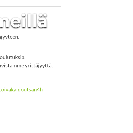
äjyyteen.
koulutuksia.
vistamme yrittäjyyttä.
oivakanjoutsan4h