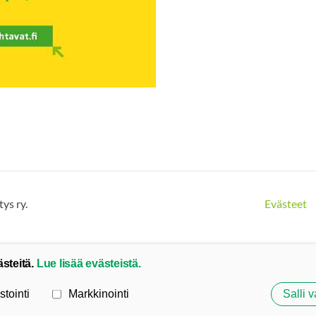
ys ry.
Evästeet
ästeitä.
Lue lisää evästeistä.
stointi
Markkinointi
Salli v