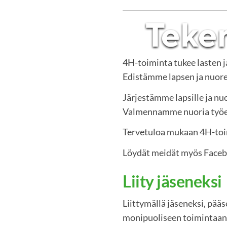
4H-toiminta tukee lasten 
Edistämme lapsen ja nuoren
Järjestämme lapsille ja nuo
Valmennamme nuoria työelä
Tervetuloa mukaan 4H-to
Löydät meidät myös Face
Liity jäseneksi
Liittymällä jäseneksi, pää
monipuoliseen toimintaan.