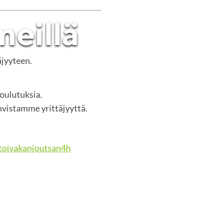
äjyyteen.
koulutuksia.
vistamme yrittäjyyttä.
oivakanjoutsan4h