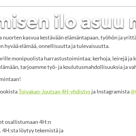
ja nuorten kasvua kestävään elämäntapaan, työhön ja yritt
 hyvää elämää, onnellisuutta ja tulevaisuutta.
rille monipuolista harrastustoimintaa; kerhoja, leirejä ja 
mään, tarjoamme työ- ja koulutusmahdollisuuksia ja vah
imintaan!
bookista
Toivakan-Joutsan 4H-yhdistys
ja Instagramista
@t
set osallistumaan 4H:n
 4H:sta löytyy tekemistä ja