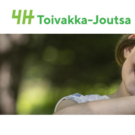
Siirry
sivun
Toivakan-Joutsan 4H-yhdistys ry.
sisältöön