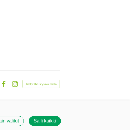
Tehty Yhdistysavaimella
Facebook
Instagram
ain valitut
Salli kaikki