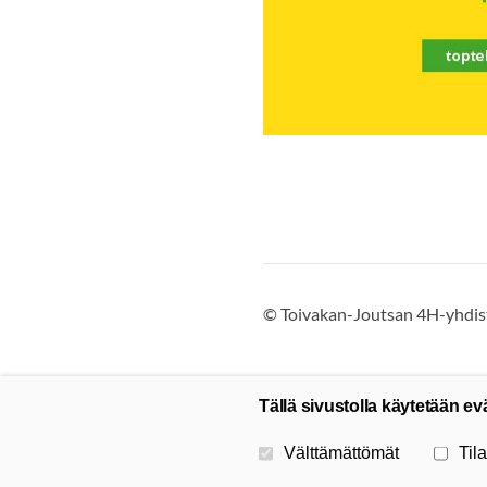
©
Toivakan-Joutsan 4H-yhdist
Tällä sivustolla käytetään ev
Valitse käytettävät evästeet
Välttämättömät
Tila