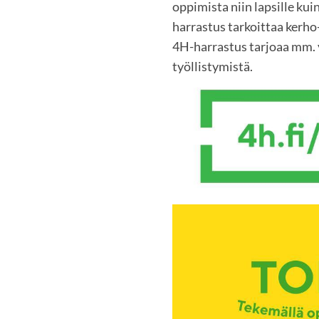
oppimista niin lapsille kuin
harrastus tarkoittaa kerho-
4H-harrastus tarjoaa mm. y
työllistymistä.