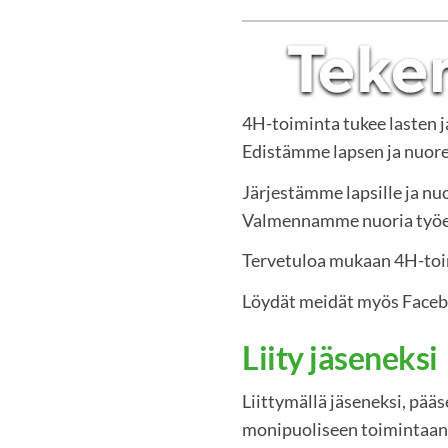
4H-toiminta tukee lasten 
Edistämme lapsen ja nuoren
Järjestämme lapsille ja nuo
Valmennamme nuoria työelä
Tervetuloa mukaan 4H-to
Löydät meidät myös Face
Liity jäseneksi
Liittymällä jäseneksi, pää
monipuoliseen toimintaan.