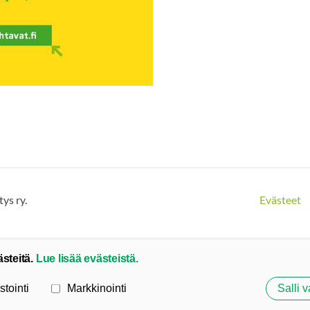
ys ry.
Evästeet
ästeitä.
Lue lisää evästeistä.
stointi
Markkinointi
Salli v