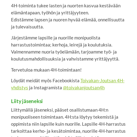
4H-toiminta tukee lasten ja nuorten kasvua kestävään
elämäntapaan, työhön ja yrittäjyyteen.
Edistämme lapsen ja nuoren hyvää elämää, onnellisuutta
ja tulevaisuutta.
Järjestämme lapsille ja nuorille monipuolista
harrastustoimintaa; kerhoja, leirejä ja koulutuksia.
Valmennamme nuoria työelämään, tarjoamme työ- ja
koulutusmahdollisuuksia ja vahvistamme yrittäjyyttä.
Tervetuloa mukaan 4H-toimintaan!
Löydät meidät myös Facebookista
Toivakan-Joutsan 4H-
yhdistys
ja Instagramista
@toivakanjoutsan4h
Liity jäseneksi
Liittymällä jäseneksi, pääset osallistumaan 4H:n
monipuoliseen toimintaan. 4H:sta löytyy tekemistä ja
oppimista niin lapsille kuin nuorille. Lapsille 4H-harrastus
tarkoittaa kerho- ja kesätoimintaa, nuorille 4H-harrastus