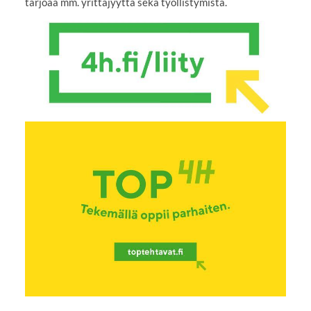
tarjoaa mm. yrittäjyyttä sekä työllistymistä.