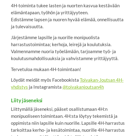
4H-toiminta tukee lasten ja nuorten kasvua kestävään
elämäntapaan, työhön ja yrittäjyyteen.
Edistämme lapsen ja nuoren hyvää elämää, onnellisuutta
ja tulevaisuutta.
Järjestämme lapsille ja nuorille monipuolista
harrastustoimintaa; kerhoja, leirejä ja koulutuksia.
Valmennamme nuoria työelämään, tarjoamme työ- ja
koulutusmahdollisuuksia ja vahvistamme yrittäjyyttä.
Tervetuloa mukaan 4H-toimintaan!
Löydät meidät myös Facebookista
Toivakan-Joutsan 4H-
yhdistys
ja Instagramista
@toivakanjoutsan4h
Liity jäseneksi
Liittymällä jäseneksi, pääset osallistumaan 4H:n
monipuoliseen toimintaan. 4H:sta löytyy tekemistä ja
oppimista niin lapsille kuin nuorille. Lapsille 4H-harrastus
tarkoittaa kerho- ja kesätoimintaa, nuorille 4H-harrastus