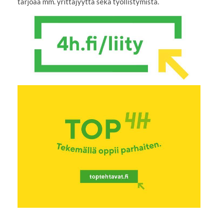
tarjoaa mm. yrittäjyyttä sekä työllistymistä.