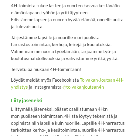
4H-toiminta tukee lasten ja nuorten kasvua kestävään
elämäntapaan, työhön ja yrittäjyyteen.
Edistämme lapsen ja nuoren hyvää elämää, onnellisuutta
ja tulevaisuutta.
Järjestämme lapsille ja nuorille monipuolista
harrastustoimintaa; kerhoja, leirejä ja koulutuksia.
Valmennamme nuoria työelämään, tarjoamme työ- ja
koulutusmahdollisuuksia ja vahvistamme yrittäjyyttä.
Tervetuloa mukaan 4H-toimintaan!
Löydät meidät myös Facebookista
Toivakan-Joutsan 4H-
yhdistys
ja Instagramista
@toivakanjoutsan4h
Liity jäseneksi
Liittymällä jäseneksi, pääset osallistumaan 4H:n
monipuoliseen toimintaan. 4H:sta löytyy tekemistä ja
oppimista niin lapsille kuin nuorille. Lapsille 4H-harrastus
tarkoittaa kerho- ja kesätoimintaa, nuorille 4H-harrastus