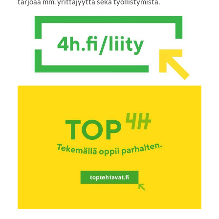
tarjoaa mm. yrittäjyyttä sekä työllistymistä.