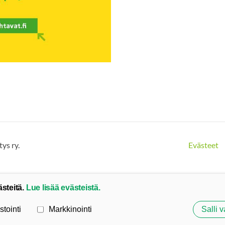
ys ry.
Evästeet
ästeitä.
Lue lisää evästeistä.
stointi
Markkinointi
Salli v