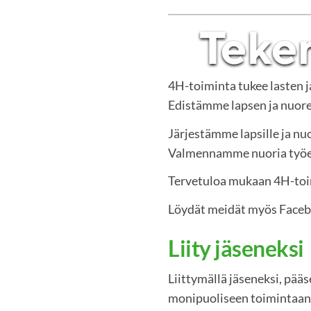
4H-toiminta tukee lasten 
Edistämme lapsen ja nuoren
Järjestämme lapsille ja nuo
Valmennamme nuoria työelä
Tervetuloa mukaan 4H-to
Löydät meidät myös Face
Liity jäseneksi
Liittymällä jäseneksi, pää
monipuoliseen toimintaan.