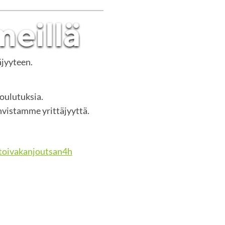
äjyyteen.
koulutuksia.
vistamme yrittäjyyttä.
oivakanjoutsan4h