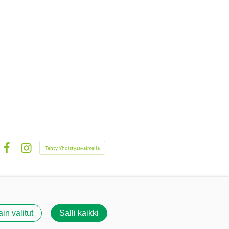
Tehty Yhdistysavaimella
Facebook
Instagram
ain valitut
Salli kaikki