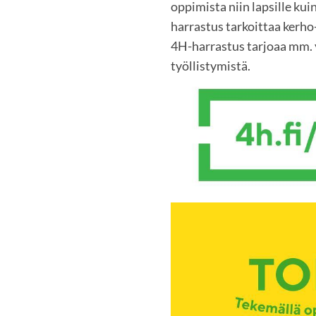
oppimista niin lapsille kuin
harrastus tarkoittaa kerho-
4H-harrastus tarjoaa mm. y
työllistymistä.