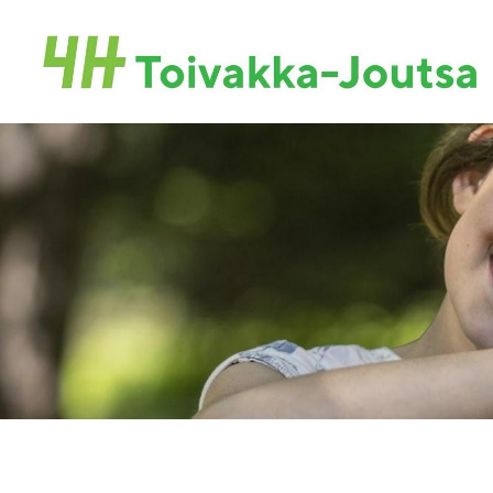
Siirry
sivun
Toivakan-Joutsan 4H-yhdistys ry.
sisältöön