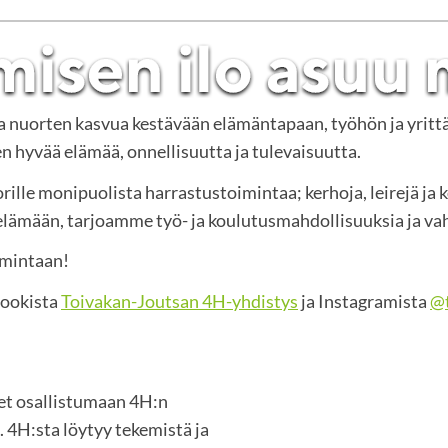
ja nuorten kasvua kestävään elämäntapaan, työhön ja yritt
 hyvää elämää, onnellisuutta ja tulevaisuutta.
rille monipuolista harrastustoimintaa; kerhoja, leirejä ja 
mään, tarjoamme työ- ja koulutusmahdollisuuksia ja vah
imintaan!
bookista
Toivakan-Joutsan 4H-yhdistys
ja Instagramista
@t
set osallistumaan 4H:n
 4H:sta löytyy tekemistä ja