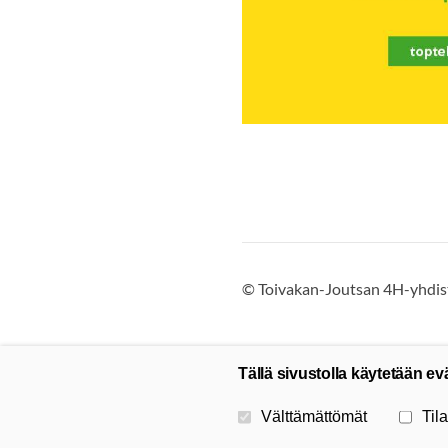
©
Toivakan-Joutsan 4H-yhdist
Tällä sivustolla käytetään ev
Valitse käytettävät evästeet
Välttämättömät
Tila