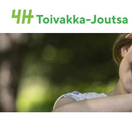
Siirry
sivun
Toivakan-Joutsan 4H-yhdistys ry.
sisältöön