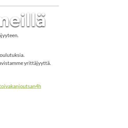
äjyyteen.
koulutuksia.
vistamme yrittäjyyttä.
oivakanjoutsan4h