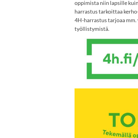
oppimista niin lapsille kuin
harrastus tarkoittaa kerho-
4H-harrastus tarjoaa mm. y
työllistymistä.