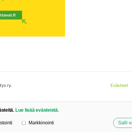
ys ry.
Evästeet
ästeitä.
Lue lisää evästeistä.
stointi
Markkinointi
Salli v