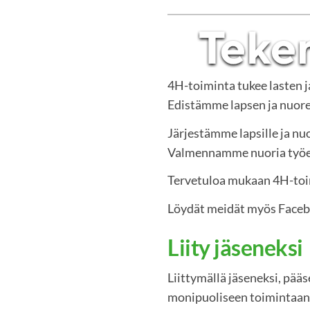
4H-toiminta tukee lasten 
Edistämme lapsen ja nuoren
Järjestämme lapsille ja nuo
Valmennamme nuoria työelä
Tervetuloa mukaan 4H-to
Löydät meidät myös Face
Liity jäseneksi
Liittymällä jäseneksi, pää
monipuoliseen toimintaan.