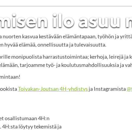
ja nuorten kasvua kestävään elämäntapaan, työhön ja yritt
 hyvää elämää, onnellisuutta ja tulevaisuutta.
rille monipuolista harrastustoimintaa; kerhoja, leirejä ja 
mään, tarjoamme työ- ja koulutusmahdollisuuksia ja vah
imintaan!
bookista
Toivakan-Joutsan 4H-yhdistys
ja Instagramista
@t
set osallistumaan 4H:n
 4H:sta löytyy tekemistä ja