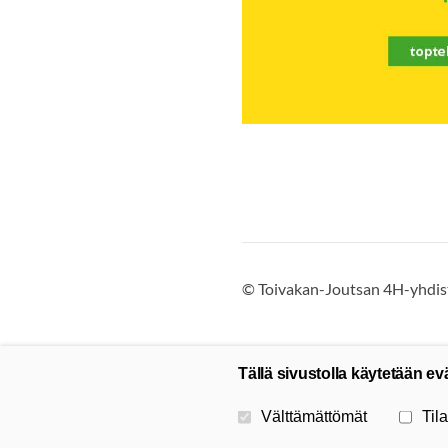
©
Toivakan-Joutsan 4H-yhdist
Tällä sivustolla käytetään ev
Valitse käytettävät evästeet
Välttämättömät
Tila