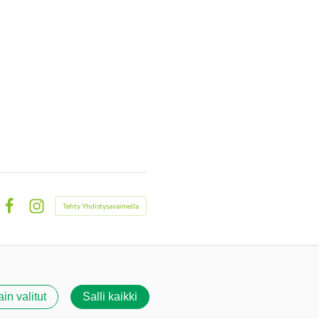
Tehty Yhdistysavaimella
Facebook
Instagram
ain valitut
Salli kaikki