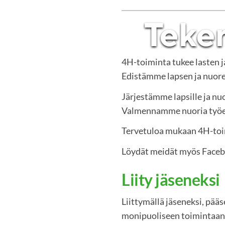
4H-toiminta tukee lasten 
Edistämme lapsen ja nuoren
Järjestämme lapsille ja nuo
Valmennamme nuoria työelä
Tervetuloa mukaan 4H-to
Löydät meidät myös Face
Liity jäseneksi
Liittymällä jäseneksi, pää
monipuoliseen toimintaan.