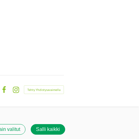
Tehty Yhdistysavaimella
Facebook
Instagram
ain valitut
Salli kaikki