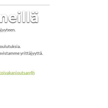
äjyyteen.
koulutuksia.
vistamme yrittäjyyttä.
oivakanjoutsan4h