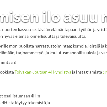
ja nuorten kasvua kestävään elämäntapaan, työhön ja yritt
 hyvää elämää, onnellisuutta ja tulevaisuutta.
rille monipuolista harrastustoimintaa; kerhoja, leirejä ja 
mään, tarjoamme työ- ja koulutusmahdollisuuksia ja vah
imintaan!
bookista
Toivakan-Joutsan 4H-yhdistys
ja Instagramista
@t
set osallistumaan 4H:n
 4H:sta löytyy tekemistä ja