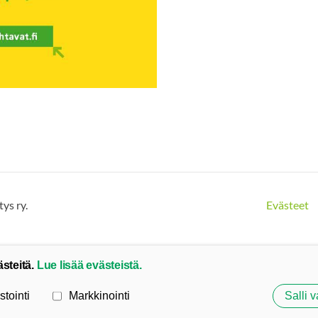
ys ry.
Evästeet
ästeitä.
Lue lisää evästeistä.
stointi
Markkinointi
Salli v