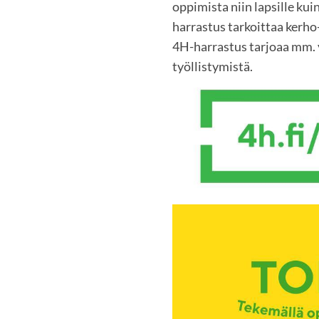
oppimista niin lapsille kuin
harrastus tarkoittaa kerho-
4H-harrastus tarjoaa mm. y
työllistymistä.