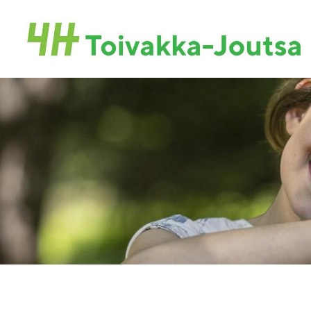
Siirry
sivun
Toivakan-Joutsan 4H-yhdistys ry.
sisältöön