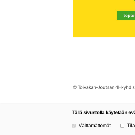
©
Toivakan-Joutsan 4H-yhdist
Tällä sivustolla käytetään ev
Valitse käytettävät evästeet
Välttämättömät
Tila