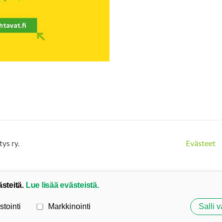
ys ry.
Evästeet
ästeitä.
Lue lisää evästeistä.
stointi
Markkinointi
Salli v