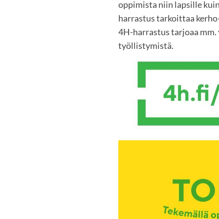
oppimista niin lapsille kuin
harrastus tarkoittaa kerho-
4H-harrastus tarjoaa mm. y
työllistymistä.