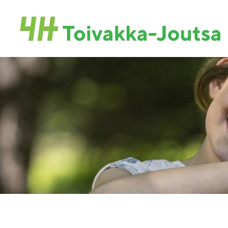
Siirry
sivun
Toivakan-Joutsan 4H-yhdistys ry.
sisältöön