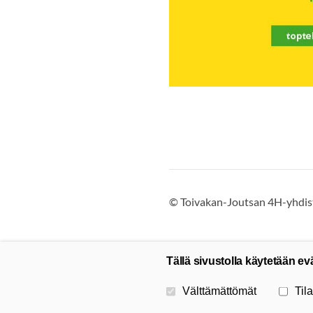
©
Toivakan-Joutsan 4H-yhdist
Tällä sivustolla käytetään ev
Valitse käytettävät evästeet
Välttämättömät
Tila