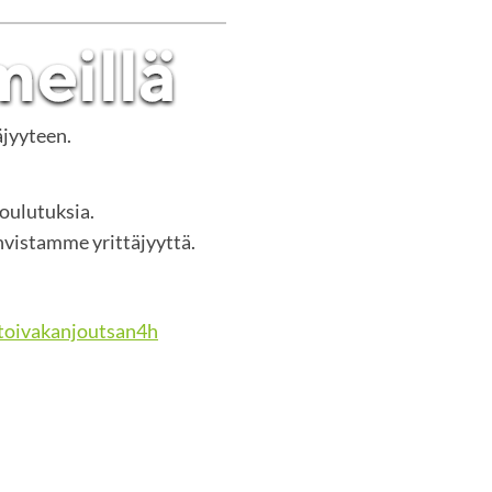
äjyyteen.
koulutuksia.
vistamme yrittäjyyttä.
oivakanjoutsan4h