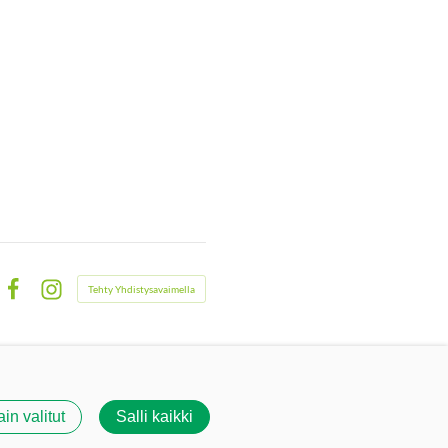
Tehty Yhdistysavaimella
Facebook
Instagram
ain valitut
Salli kaikki