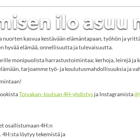
ja nuorten kasvua kestävään elämäntapaan, työhön ja yritt
 hyvää elämää, onnellisuutta ja tulevaisuutta.
rille monipuolista harrastustoimintaa; kerhoja, leirejä ja 
mään, tarjoamme työ- ja koulutusmahdollisuuksia ja vah
imintaan!
bookista
Toivakan-Joutsan 4H-yhdistys
ja Instagramista
@t
set osallistumaan 4H:n
 4H:sta löytyy tekemistä ja