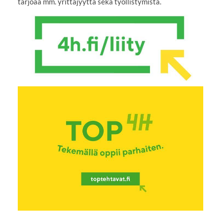
tarjoaa mm. yrittäjyyttä sekä työllistymistä.