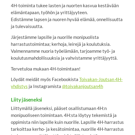
4H-toiminta tukee lasten ja nuorten kasvua kestävään
elämäntapaan, työhön ja yrittäjyyteen.
Edistämme lapsen ja nuoren hyvää elämää, onnellisuutta
ja tulevaisuutta.
Järjestämme lapsille ja nuorille monipuolista
harrastustoimintaa; kerhoja, leirejä ja koulutuksia.
Valmennamme nuoria työelämään, tarjoamme työ- ja
koulutusmahdollisuuksia ja vahvistamme yrittäjyyttä.
Tervetuloa mukaan 4H-toimintaan!
Löydät meidät myös Facebookista
Toivakan-Joutsan 4H-
yhdistys
ja Instagramista
@toivakanjoutsan4h
Liity jäseneksi
Liittymällä jäseneksi, pääset osallistumaan 4H:n
monipuoliseen toimintaan. 4H:sta löytyy tekemistä ja
oppimista niin lapsille kuin nuorille. Lapsille 4H-harrastus
tarkoittaa kerho- ja kesätoimintaa, nuorille 4H-harrastus