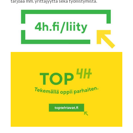
tarjoaa mm. yrittäjyyttä sekä työllistymistä.