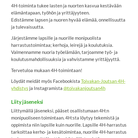
4H-toiminta tukee lasten ja nuorten kasvua kestävään
elämäntapaan, työhön ja yrittäjyyteen.
Edistämme lapsen ja nuoren hyvää elämää, onnellisuutta
ja tulevaisuutta.
Järjestämme lapsille ja nuorille monipuolista
harrastustoimintaa; kerhoja, leirejä ja koulutuksia.
Valmennamme nuoria työelämään, tarjoamme työ- ja
koulutusmahdollisuuksia ja vahvistamme yrittäjyyttä.
Tervetuloa mukaan 4H-toimintaan!
Löydät meidät myös Facebookista
Toivakan-Joutsan 4H-
yhdistys
ja Instagramista
@toivakanjoutsan4h
Liity jäseneksi
Liittymällä jäseneksi, pääset osallistumaan 4H:n
monipuoliseen toimintaan. 4H:sta löytyy tekemistä ja
oppimista niin lapsille kuin nuorille. Lapsille 4H-harrastus
tarkoittaa kerho- ja kesätoimintaa, nuorille 4H-harrastus