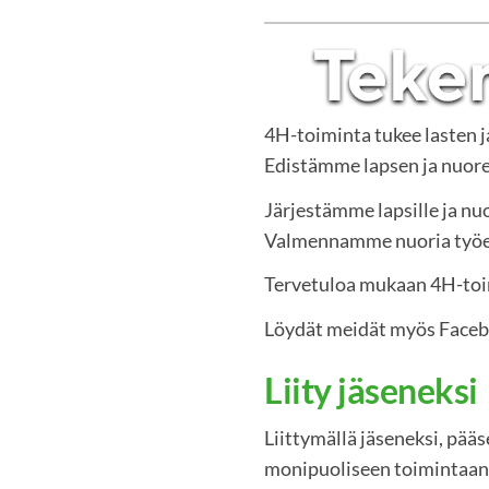
4H-toiminta tukee lasten 
Edistämme lapsen ja nuoren
Järjestämme lapsille ja nuo
Valmennamme nuoria työelä
Tervetuloa mukaan 4H-to
Löydät meidät myös Face
Liity jäseneksi
Liittymällä jäseneksi, pää
monipuoliseen toimintaan.