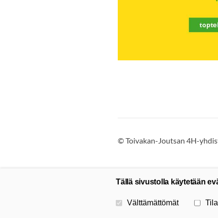
©
Toivakan-Joutsan 4H-yhdist
Tällä sivustolla käytetään ev
Valitse käytettävät evästeet
Välttämättömät
Tila