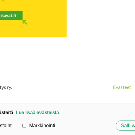
ys ry.
Evästeet
ästeitä.
Lue lisää evästeistä.
stointi
Markkinointi
Salli v