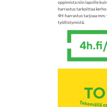
oppimista niin lapsille kuin
harrastus tarkoittaa kerho-
4H-harrastus tarjoaa mm. y
työllistymistä.