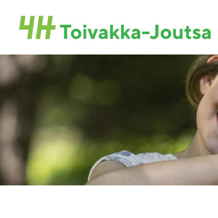
Siirry
sivun
Toivakan-Joutsan 4H-yhdistys ry.
sisältöön