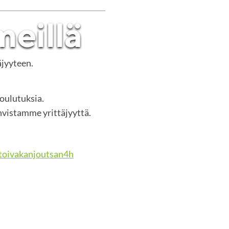
äjyyteen.
koulutuksia.
vistamme yrittäjyyttä.
oivakanjoutsan4h