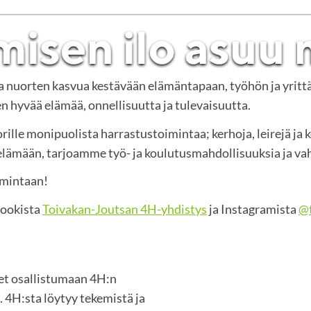
ja nuorten kasvua kestävään elämäntapaan, työhön ja yritt
 hyvää elämää, onnellisuutta ja tulevaisuutta.
rille monipuolista harrastustoimintaa; kerhoja, leirejä ja 
mään, tarjoamme työ- ja koulutusmahdollisuuksia ja vah
imintaan!
bookista
Toivakan-Joutsan 4H-yhdistys
ja Instagramista
@t
set osallistumaan 4H:n
 4H:sta löytyy tekemistä ja