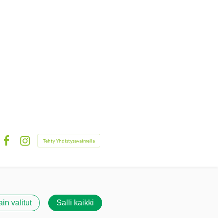
Tehty Yhdistysavaimella
Facebook
Instagram
ain valitut
Salli kaikki