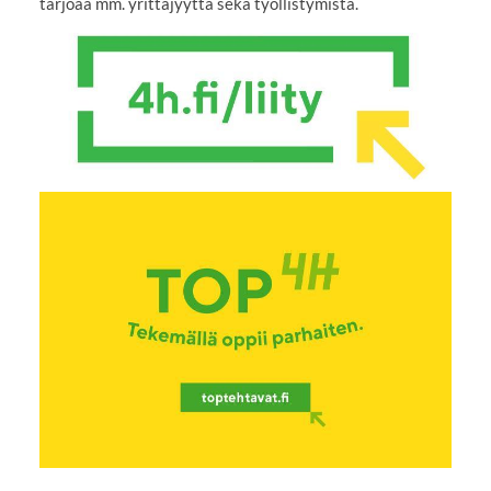
tarjoaa mm. yrittäjyyttä sekä työllistymistä.