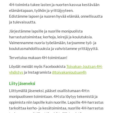
4H-toiminta tukee lasten ja nuorten kasvua kestävään
elämäntapaan, työhön ja yrittäjyyteen.
Edistämme lapsen ja nuoren hyvää elämää, onnellisuutta
ja tulevaisuutta.
Järjestämme lapsille ja nuorille monipuolista
harrastustoimintaa; kerhoja, leirejä ja koulutuksia.
Valmennamme nuoria työelämään, tarjoamme työ- ja
koulutusmahdollisuuksia ja vahvistamme yrittäjyyttä.
Tervetuloa mukaan 4H-toimintaan!
Löydät meidät myös Facebookista
Toivakan-Joutsan 4H-
yhdistys
ja Instagramista
@toivakanjoutsan4h
Liity jäseneksi
Liittymällä jäseneksi, pääset osallistumaan 4H:n
monipuoliseen toimintaan. 4H:sta löytyy tekemistä ja
oppimista niin lapsille kuin nuorille. Lapsille 4H-harrastus
tarkoittaa kerho- ja kesätoimintaa, nuorille 4H-harrastus