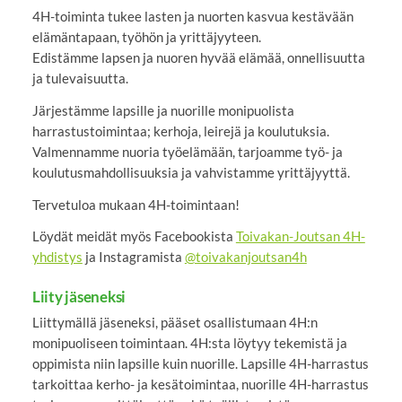
4H-toiminta tukee lasten ja nuorten kasvua kestävään
elämäntapaan, työhön ja yrittäjyyteen.
Edistämme lapsen ja nuoren hyvää elämää, onnellisuutta
ja tulevaisuutta.
Järjestämme lapsille ja nuorille monipuolista
harrastustoimintaa; kerhoja, leirejä ja koulutuksia.
Valmennamme nuoria työelämään, tarjoamme työ- ja
koulutusmahdollisuuksia ja vahvistamme yrittäjyyttä.
Tervetuloa mukaan 4H-toimintaan!
Löydät meidät myös Facebookista
Toivakan-Joutsan 4H-
yhdistys
ja Instagramista
@toivakanjoutsan4h
Liity jäseneksi
Liittymällä jäseneksi, pääset osallistumaan 4H:n
monipuoliseen toimintaan. 4H:sta löytyy tekemistä ja
oppimista niin lapsille kuin nuorille. Lapsille 4H-harrastus
tarkoittaa kerho- ja kesätoimintaa, nuorille 4H-harrastus