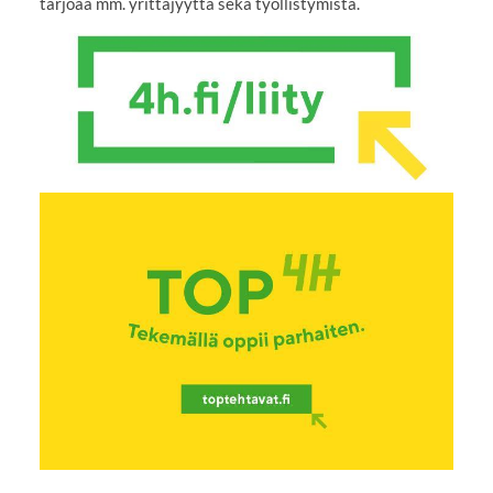
tarjoaa mm. yrittäjyyttä sekä työllistymistä.