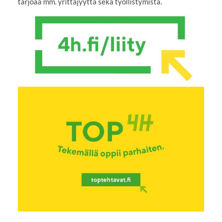
tarjoaa mm. yrittäjyyttä sekä työllistymistä.