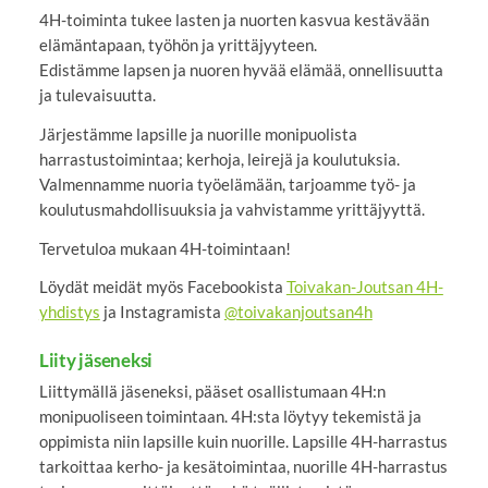
4H-toiminta tukee lasten ja nuorten kasvua kestävään
elämäntapaan, työhön ja yrittäjyyteen.
Edistämme lapsen ja nuoren hyvää elämää, onnellisuutta
ja tulevaisuutta.
Järjestämme lapsille ja nuorille monipuolista
harrastustoimintaa; kerhoja, leirejä ja koulutuksia.
Valmennamme nuoria työelämään, tarjoamme työ- ja
koulutusmahdollisuuksia ja vahvistamme yrittäjyyttä.
Tervetuloa mukaan 4H-toimintaan!
Löydät meidät myös Facebookista
Toivakan-Joutsan 4H-
yhdistys
ja Instagramista
@toivakanjoutsan4h
Liity jäseneksi
Liittymällä jäseneksi, pääset osallistumaan 4H:n
monipuoliseen toimintaan. 4H:sta löytyy tekemistä ja
oppimista niin lapsille kuin nuorille. Lapsille 4H-harrastus
tarkoittaa kerho- ja kesätoimintaa, nuorille 4H-harrastus