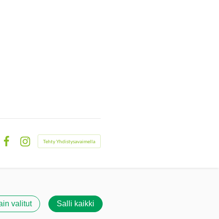
Tehty Yhdistysavaimella
Facebook
Instagram
ain valitut
Salli kaikki