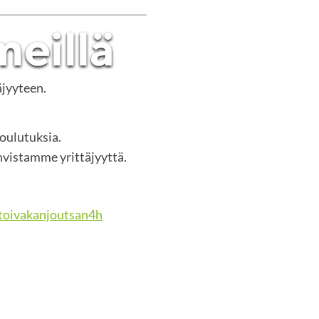
äjyyteen.
koulutuksia.
vistamme yrittäjyyttä.
oivakanjoutsan4h