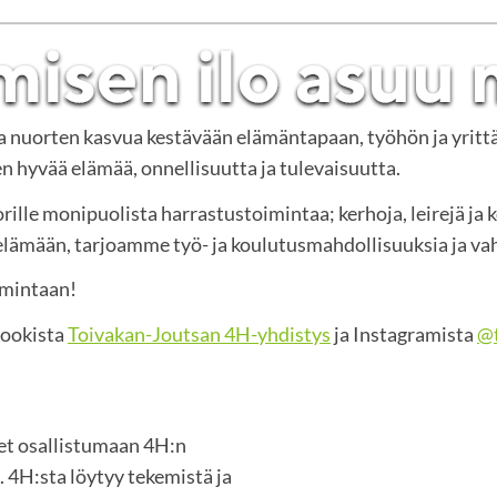
ja nuorten kasvua kestävään elämäntapaan, työhön ja yritt
 hyvää elämää, onnellisuutta ja tulevaisuutta.
rille monipuolista harrastustoimintaa; kerhoja, leirejä ja 
mään, tarjoamme työ- ja koulutusmahdollisuuksia ja vah
imintaan!
bookista
Toivakan-Joutsan 4H-yhdistys
ja Instagramista
@t
set osallistumaan 4H:n
 4H:sta löytyy tekemistä ja