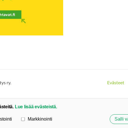
ys ry.
Evästeet
ästeitä.
Lue lisää evästeistä.
stointi
Markkinointi
Salli v