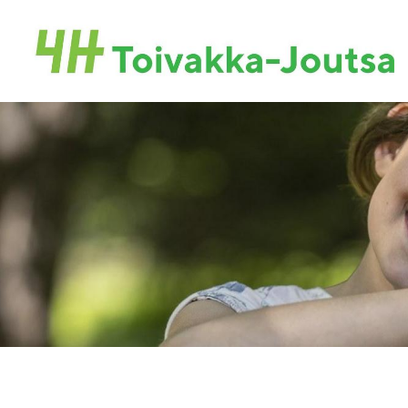
Siirry
sivun
Toivakan-Joutsan 4H-yhdistys ry.
sisältöön