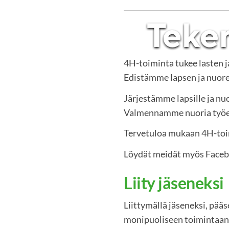
4H-toiminta tukee lasten 
Edistämme lapsen ja nuoren
Järjestämme lapsille ja nuo
Valmennamme nuoria työelä
Tervetuloa mukaan 4H-to
Löydät meidät myös Face
Liity jäseneksi
Liittymällä jäseneksi, pää
monipuoliseen toimintaan.