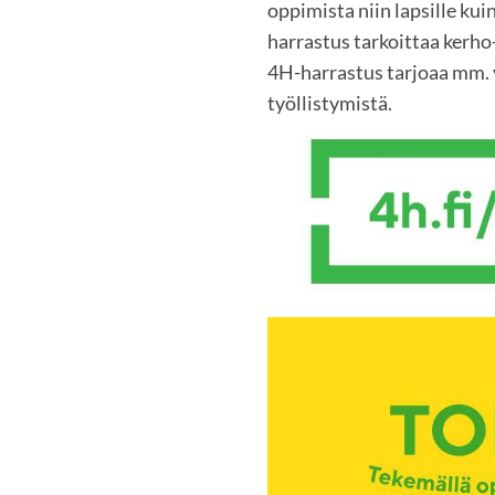
oppimista niin lapsille kuin
harrastus tarkoittaa kerho-
4H-harrastus tarjoaa mm. y
työllistymistä.