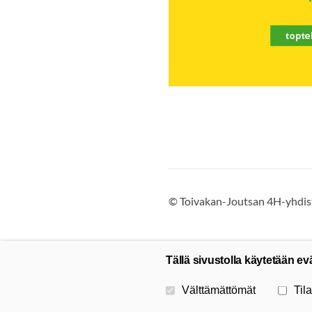
©
Toivakan-Joutsan 4H-yhdist
Tällä sivustolla käytetään ev
Valitse käytettävät evästeet
Välttämättömät
Tila