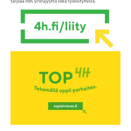
tarjoaa mm. yrittäjyyttä sekä työllistymistä.