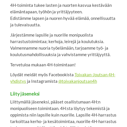
4H-toiminta tukee lasten ja nuorten kasvua kestävään
elämäntapaan, työhön ja yrittäjyyteen.
Edistämme lapsen ja nuoren hyvää elämää, onnellisuutta
ja tulevaisuutta.
Järjestämme lapsille ja nuorille monipuolista
harrastustoimintaa; kerhoja, leirejä ja koulutuksia.
Valmennamme nuoria työelämään, tarjoamme työ- ja
koulutusmahdollisuuksia ja vahvistamme yrittäjyyttä.
Tervetuloa mukaan 4H-toimintaan!
Löydät meidät myös Facebookista
Toivakan-Joutsan 4H-
yhdistys
ja Instagramista
@toivakanjoutsan4h
Liity jäseneksi
Liittymällä jäseneksi, pääset osallistumaan 4H:n
monipuoliseen toimintaan. 4H:sta löytyy tekemistä ja
oppimista niin lapsille kuin nuorille. Lapsille 4H-harrastus
tarkoittaa kerho- ja kesätoimintaa, nuorille 4H-harrastus