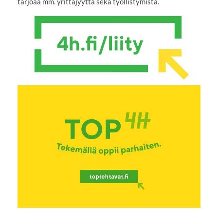
tarjoaa mm. yrittäjyyttä sekä työllistymistä.