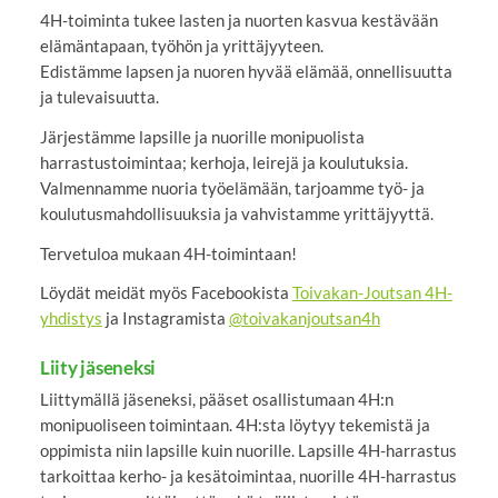
4H-toiminta tukee lasten ja nuorten kasvua kestävään
elämäntapaan, työhön ja yrittäjyyteen.
Edistämme lapsen ja nuoren hyvää elämää, onnellisuutta
ja tulevaisuutta.
Järjestämme lapsille ja nuorille monipuolista
harrastustoimintaa; kerhoja, leirejä ja koulutuksia.
Valmennamme nuoria työelämään, tarjoamme työ- ja
koulutusmahdollisuuksia ja vahvistamme yrittäjyyttä.
Tervetuloa mukaan 4H-toimintaan!
Löydät meidät myös Facebookista
Toivakan-Joutsan 4H-
yhdistys
ja Instagramista
@toivakanjoutsan4h
Liity jäseneksi
Liittymällä jäseneksi, pääset osallistumaan 4H:n
monipuoliseen toimintaan. 4H:sta löytyy tekemistä ja
oppimista niin lapsille kuin nuorille. Lapsille 4H-harrastus
tarkoittaa kerho- ja kesätoimintaa, nuorille 4H-harrastus