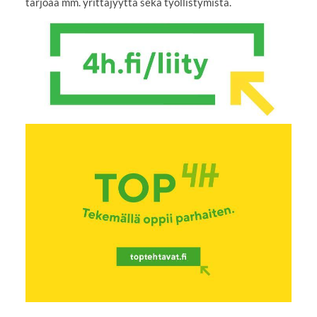
tarjoaa mm. yrittäjyyttä sekä työllistymistä.