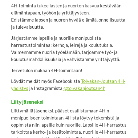
4H-toiminta tukee lasten ja nuorten kasvua kestävään
elämäntapaan, työhön ja yrittäjyyteen.
Edistämme lapsen ja nuoren hyvää elämää, onnellisuutta
ja tulevaisuutta.
Järjestämme lapsille ja nuorille monipuolista
harrastustoimintaa; kerhoja, leirejä ja koulutuksia.
Valmennamme nuoria työelämään, tarjoamme työ- ja
koulutusmahdollisuuksia ja vahvistamme yrittäjyyttä.
Tervetuloa mukaan 4H-toimintaan!
Löydät meidät myös Facebookista
Toivakan-Joutsan 4H-
yhdistys
ja Instagramista
@toivakanjoutsan4h
Liity jäseneksi
Liittymällä jäseneksi, pääset osallistumaan 4H:n
monipuoliseen toimintaan. 4H:sta löytyy tekemistä ja
oppimista niin lapsille kuin nuorille. Lapsille 4H-harrastus
tarkoittaa kerho- ja kesätoimintaa, nuorille 4H-harrastus