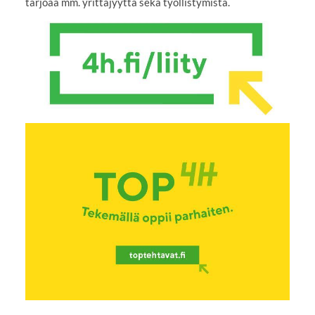
tarjoaa mm. yrittäjyyttä sekä työllistymistä.