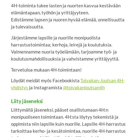
4H-toiminta tukee lasten ja nuorten kasvua kestävään
elämäntapaan, työhön ja yrittäjyyteen.
Edistämme lapsen ja nuoren hyvää elämää, onnellisuutta
ja tulevaisuutta.
Järjestämme lapsille ja nuorille monipuolista
harrastustoimintaa; kerhoja, leirejä ja koulutuksia.
Valmennamme nuoria työelämään, tarjoamme työ- ja
koulutusmahdollisuuksia ja vahvistamme yrittäjyyttä.
Tervetuloa mukaan 4H-toimintaan!
Löydät meidät myös Facebookista
Toivakan-Joutsan 4H-
yhdistys
ja Instagramista
@toivakanjoutsan4h
Liity jäseneksi
Liittymällä jäseneksi, pääset osallistumaan 4H:n
monipuoliseen toimintaan. 4H:sta löytyy tekemistä ja
oppimista niin lapsille kuin nuorille. Lapsille 4H-harrastus
tarkoittaa kerho- ja kesätoimintaa, nuorille 4H-harrastus