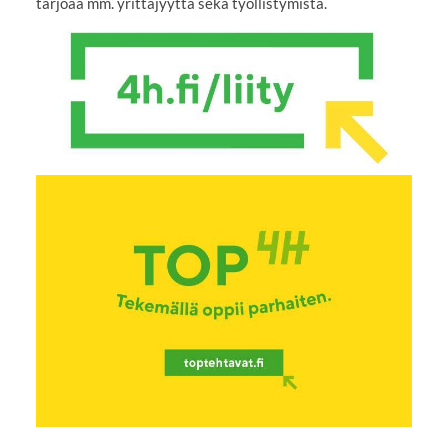
tarjoaa mm. yrittäjyyttä sekä työllistymistä.