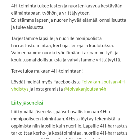
4H-toiminta tukee lasten ja nuorten kasvua kestävään
elämäntapaan, työhön ja yrittäjyyteen.
Edistämme lapsen ja nuoren hyvää elämää, onnellisuutta
ja tulevaisuutta.
Järjestämme lapsille ja nuorille monipuolista
harrastustoimintaa; kerhoja, leirejä ja koulutuksia.
Valmennamme nuoria työelämään, tarjoamme työ- ja
koulutusmahdollisuuksia ja vahvistamme yrittäjyyttä.
Tervetuloa mukaan 4H-toimintaan!
Löydät meidät myös Facebookista
Toivakan-Joutsan 4H-
yhdistys
ja Instagramista
@toivakanjoutsan4h
Liity jäseneksi
Liittymällä jäseneksi, pääset osallistumaan 4H:n
monipuoliseen toimintaan. 4H:sta löytyy tekemistä ja
oppimista niin lapsille kuin nuorille. Lapsille 4H-harrastus
tarkoittaa kerho- ja kesätoimintaa, nuorille 4H-harrastus