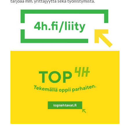
tarjoaa mm. yrittäjyyttä sekä työllistymistä.