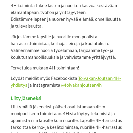
4H-toiminta tukee lasten ja nuorten kasvua kestävään
elämäntapaan, työhön ja yrittäjyyteen.
Edistämme lapsen ja nuoren hyvää elämää, onnellisuutta
ja tulevaisuutta.
Järjestämme lapsille ja nuorille monipuolista
harrastustoimintaa; kerhoja, leirejä ja koulutuksia.
Valmennamme nuoria työelämään, tarjoamme työ- ja
koulutusmahdollisuuksia ja vahvistamme yrittäjyyttä.
Tervetuloa mukaan 4H-toimintaan!
Löydät meidät myös Facebookista
Toivakan-Joutsan 4H-
yhdistys
ja Instagramista
@toivakanjoutsan4h
Liity jäseneksi
Liittymällä jäseneksi, pääset osallistumaan 4H:n
monipuoliseen toimintaan. 4H:sta löytyy tekemistä ja
oppimista niin lapsille kuin nuorille. Lapsille 4H-harrastus
tarkoittaa kerho- ja kesätoimintaa, nuorille 4H-harrastus