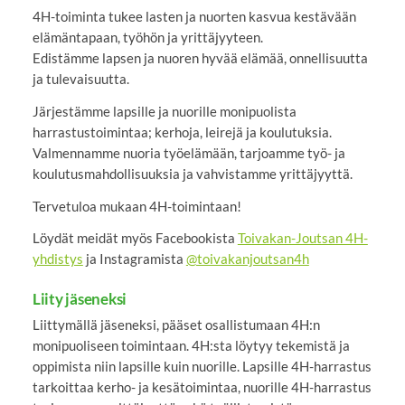
4H-toiminta tukee lasten ja nuorten kasvua kestävään
elämäntapaan, työhön ja yrittäjyyteen.
Edistämme lapsen ja nuoren hyvää elämää, onnellisuutta
ja tulevaisuutta.
Järjestämme lapsille ja nuorille monipuolista
harrastustoimintaa; kerhoja, leirejä ja koulutuksia.
Valmennamme nuoria työelämään, tarjoamme työ- ja
koulutusmahdollisuuksia ja vahvistamme yrittäjyyttä.
Tervetuloa mukaan 4H-toimintaan!
Löydät meidät myös Facebookista
Toivakan-Joutsan 4H-
yhdistys
ja Instagramista
@toivakanjoutsan4h
Liity jäseneksi
Liittymällä jäseneksi, pääset osallistumaan 4H:n
monipuoliseen toimintaan. 4H:sta löytyy tekemistä ja
oppimista niin lapsille kuin nuorille. Lapsille 4H-harrastus
tarkoittaa kerho- ja kesätoimintaa, nuorille 4H-harrastus