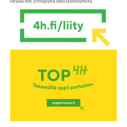
tarjoaa mm. yrittäjyyttä sekä työllistymistä.