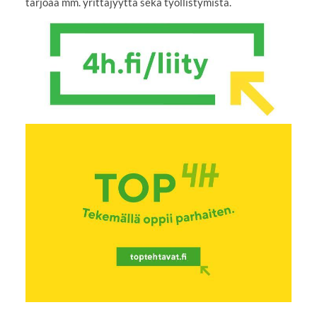
tarjoaa mm. yrittäjyyttä sekä työllistymistä.