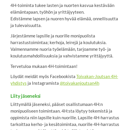
4H-toiminta tukee lasten ja nuorten kasvua kestävään
elämäntapaan, työhön ja yrittäjyyteen.
Edistämme lapsen ja nuoren hyvää elämää, onnellisuutta
ja tulevaisuutta.
Järjestämme lapsille ja nuorille monipuolista
harrastustoimintaa; kerhoja, leirejä ja koulutuksia.
Valmennamme nuoria työelämään, tarjoamme työ- ja
koulutusmahdollisuuksia ja vahvistamme yrittäjyyttä.
Tervetuloa mukaan 4H-toimintaan!
Löydät meidät myös Facebookista
Toivakan-Joutsan 4H-
yhdistys
ja Instagramista
@toivakanjoutsan4h
Liity jäseneksi
Liittymällä jäseneksi, pääset osallistumaan 4H:n
monipuoliseen toimintaan. 4H:sta löytyy tekemistä ja
oppimista niin lapsille kuin nuorille. Lapsille 4H-harrastus
tarkoittaa kerho- ja kesätoimintaa, nuorille 4H-harrastus