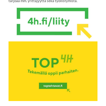
tarjoaa mm. yrittäjyyttä sekä työllistymistä.