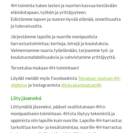
4H-toiminta tukee lasten ja nuorten kasvua kestävään
elämäntapaan, työhön ja yrittäjyyteen.
Edistämme lapsen ja nuoren hyvää elämää, onnellisuutta
ja tulevaisuutta.
Järjestämme lapsille ja nuorille monipuolista
harrastustoimintaa; kerhoja, leirejä ja koulutuksia.
Valmennamme nuoria työelämään, tarjoamme työ- ja
koulutusmahdollisuuksia ja vahvistamme yrittäjyyttä.
Tervetuloa mukaan 4H-toimintaan!
Löydät meidät myös Facebookista
Toivakan-Joutsan 4H-
yhdistys
ja Instagramista
@toivakanjoutsan4h
Liity jäseneksi
Liittymällä jäseneksi, pääset osallistumaan 4H:n
monipuoliseen toimintaan. 4H:sta löytyy tekemistä ja
oppimista niin lapsille kuin nuorille. Lapsille 4H-harrastus
tarkoittaa kerho- ja kesätoimintaa, nuorille 4H-harrastus