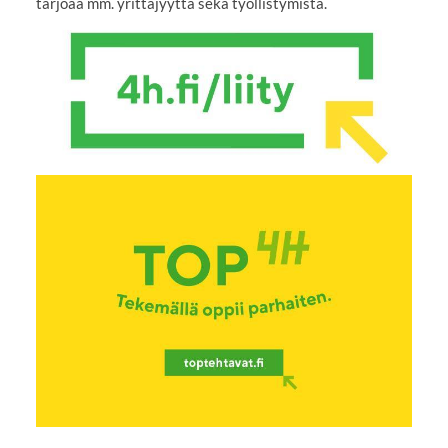
tarjoaa mm. yrittäjyyttä sekä työllistymistä.