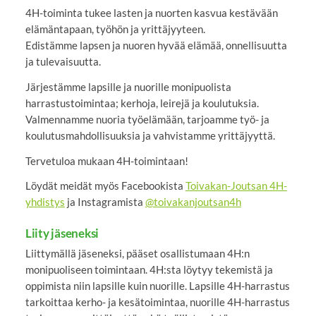
4H-toiminta tukee lasten ja nuorten kasvua kestävään
elämäntapaan, työhön ja yrittäjyyteen.
Edistämme lapsen ja nuoren hyvää elämää, onnellisuutta
ja tulevaisuutta.
Järjestämme lapsille ja nuorille monipuolista
harrastustoimintaa; kerhoja, leirejä ja koulutuksia.
Valmennamme nuoria työelämään, tarjoamme työ- ja
koulutusmahdollisuuksia ja vahvistamme yrittäjyyttä.
Tervetuloa mukaan 4H-toimintaan!
Löydät meidät myös Facebookista
Toivakan-Joutsan 4H-
yhdistys
ja Instagramista
@toivakanjoutsan4h
Liity jäseneksi
Liittymällä jäseneksi, pääset osallistumaan 4H:n
monipuoliseen toimintaan. 4H:sta löytyy tekemistä ja
oppimista niin lapsille kuin nuorille. Lapsille 4H-harrastus
tarkoittaa kerho- ja kesätoimintaa, nuorille 4H-harrastus