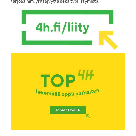
tarjoaa mm. yrittäjyyttä sekä työllistymistä.