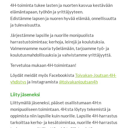
4H-toiminta tukee lasten ja nuorten kasvua kestävään
elämäntapaan, työhön ja yrittäjyyteen.
Edistämme lapsen ja nuoren hyvää elämää, onnellisuutta
ja tulevaisuutta.
Järjestämme lapsille ja nuorille monipuolista
harrastustoimintaa; kerhoja, leirejä ja koulutuksia.
Valmennamme nuoria työelämään, tarjoamme työ- ja
koulutusmahdollisuuksia ja vahvistamme yrittäjyyttä.
Tervetuloa mukaan 4H-toimintaan!
Löydät meidät myös Facebookista
Toivakan-Joutsan 4H-
yhdistys
ja Instagramista
@toivakanjoutsan4h
Liity jäseneksi
Liittymällä jäseneksi, pääset osallistumaan 4H:n
monipuoliseen toimintaan. 4H:sta löytyy tekemistä ja
oppimista niin lapsille kuin nuorille. Lapsille 4H-harrastus
tarkoittaa kerho- ja kesätoimintaa, nuorille 4H-harrastus