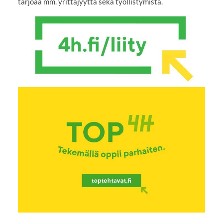
tarjoaa mm. yrittäjyyttä sekä työllistymistä.