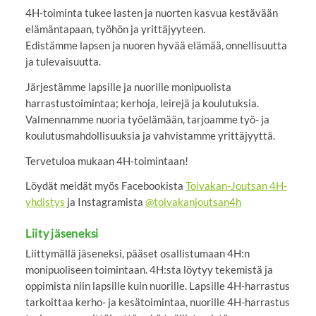
4H-toiminta tukee lasten ja nuorten kasvua kestävään
elämäntapaan, työhön ja yrittäjyyteen.
Edistämme lapsen ja nuoren hyvää elämää, onnellisuutta
ja tulevaisuutta.
Järjestämme lapsille ja nuorille monipuolista
harrastustoimintaa; kerhoja, leirejä ja koulutuksia.
Valmennamme nuoria työelämään, tarjoamme työ- ja
koulutusmahdollisuuksia ja vahvistamme yrittäjyyttä.
Tervetuloa mukaan 4H-toimintaan!
Löydät meidät myös Facebookista
Toivakan-Joutsan 4H-
yhdistys
ja Instagramista
@toivakanjoutsan4h
Liity jäseneksi
Liittymällä jäseneksi, pääset osallistumaan 4H:n
monipuoliseen toimintaan. 4H:sta löytyy tekemistä ja
oppimista niin lapsille kuin nuorille. Lapsille 4H-harrastus
tarkoittaa kerho- ja kesätoimintaa, nuorille 4H-harrastus