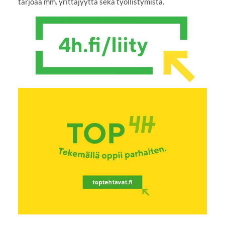
tarjoaa mm. yrittäjyyttä sekä työllistymistä.