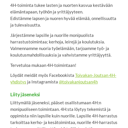
4H-toiminta tukee lasten ja nuorten kasvua kestävään
elämäntapaan, työhön ja yrittäjyyteen.
Edistämme lapsen ja nuoren hyvää elämää, onnellisuutta
ja tulevaisuutta.
Järjestämme lapsille ja nuorille monipuolista
harrastustoimintaa; kerhoja, leirejä ja koulutuksia.
Valmennamme nuoria työelämään, tarjoamme työ- ja
koulutusmahdollisuuksia ja vahvistamme yrittäjyyttä.
Tervetuloa mukaan 4H-toimintaan!
Löydät meidät myös Facebookista
Toivakan-Joutsan 4H-
yhdistys
ja Instagramista
@toivakanjoutsan4h
Liity jäseneksi
Liittymällä jäseneksi, pääset osallistumaan 4H:n
monipuoliseen toimintaan. 4H:sta löytyy tekemistä ja
oppimista niin lapsille kuin nuorille. Lapsille 4H-harrastus
tarkoittaa kerho- ja kesätoimintaa, nuorille 4H-harrastus