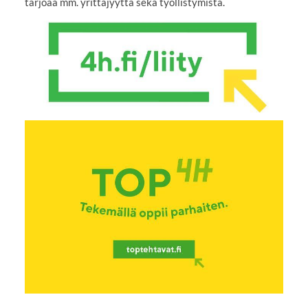
tarjoaa mm. yrittäjyyttä sekä työllistymistä.