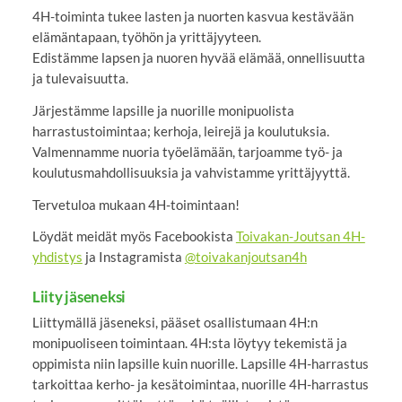
4H-toiminta tukee lasten ja nuorten kasvua kestävään
elämäntapaan, työhön ja yrittäjyyteen.
Edistämme lapsen ja nuoren hyvää elämää, onnellisuutta
ja tulevaisuutta.
Järjestämme lapsille ja nuorille monipuolista
harrastustoimintaa; kerhoja, leirejä ja koulutuksia.
Valmennamme nuoria työelämään, tarjoamme työ- ja
koulutusmahdollisuuksia ja vahvistamme yrittäjyyttä.
Tervetuloa mukaan 4H-toimintaan!
Löydät meidät myös Facebookista
Toivakan-Joutsan 4H-
yhdistys
ja Instagramista
@toivakanjoutsan4h
Liity jäseneksi
Liittymällä jäseneksi, pääset osallistumaan 4H:n
monipuoliseen toimintaan. 4H:sta löytyy tekemistä ja
oppimista niin lapsille kuin nuorille. Lapsille 4H-harrastus
tarkoittaa kerho- ja kesätoimintaa, nuorille 4H-harrastus