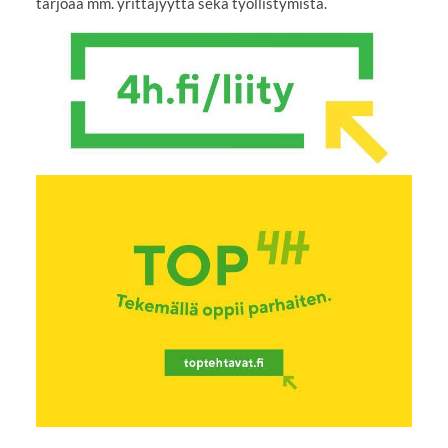
tarjoaa mm. yrittäjyyttä sekä työllistymistä.