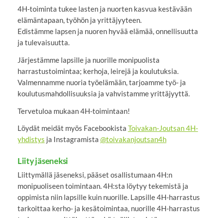
4H-toiminta tukee lasten ja nuorten kasvua kestävään
elämäntapaan, työhön ja yrittäjyyteen.
Edistämme lapsen ja nuoren hyvää elämää, onnellisuutta
ja tulevaisuutta.
Järjestämme lapsille ja nuorille monipuolista
harrastustoimintaa; kerhoja, leirejä ja koulutuksia.
Valmennamme nuoria työelämään, tarjoamme työ- ja
koulutusmahdollisuuksia ja vahvistamme yrittäjyyttä.
Tervetuloa mukaan 4H-toimintaan!
Löydät meidät myös Facebookista
Toivakan-Joutsan 4H-
yhdistys
ja Instagramista
@toivakanjoutsan4h
Liity jäseneksi
Liittymällä jäseneksi, pääset osallistumaan 4H:n
monipuoliseen toimintaan. 4H:sta löytyy tekemistä ja
oppimista niin lapsille kuin nuorille. Lapsille 4H-harrastus
tarkoittaa kerho- ja kesätoimintaa, nuorille 4H-harrastus