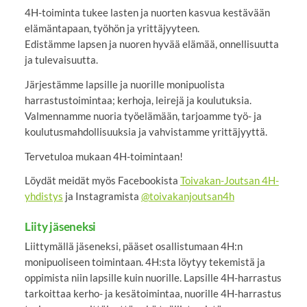
4H-toiminta tukee lasten ja nuorten kasvua kestävään
elämäntapaan, työhön ja yrittäjyyteen.
Edistämme lapsen ja nuoren hyvää elämää, onnellisuutta
ja tulevaisuutta.
Järjestämme lapsille ja nuorille monipuolista
harrastustoimintaa; kerhoja, leirejä ja koulutuksia.
Valmennamme nuoria työelämään, tarjoamme työ- ja
koulutusmahdollisuuksia ja vahvistamme yrittäjyyttä.
Tervetuloa mukaan 4H-toimintaan!
Löydät meidät myös Facebookista
Toivakan-Joutsan 4H-
yhdistys
ja Instagramista
@toivakanjoutsan4h
Liity jäseneksi
Liittymällä jäseneksi, pääset osallistumaan 4H:n
monipuoliseen toimintaan. 4H:sta löytyy tekemistä ja
oppimista niin lapsille kuin nuorille. Lapsille 4H-harrastus
tarkoittaa kerho- ja kesätoimintaa, nuorille 4H-harrastus