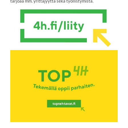
tarjoaa mm. yrittäjyyttä sekä työllistymistä.