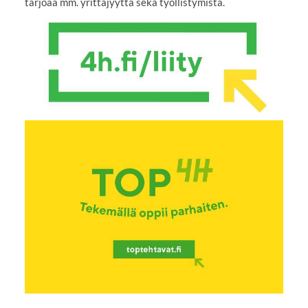
tarjoaa mm. yrittäjyyttä sekä työllistymistä.