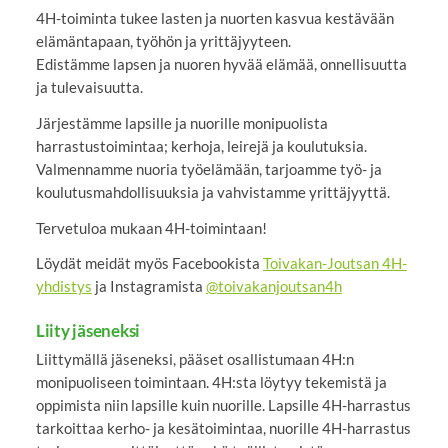
4H-toiminta tukee lasten ja nuorten kasvua kestävään
elämäntapaan, työhön ja yrittäjyyteen.
Edistämme lapsen ja nuoren hyvää elämää, onnellisuutta
ja tulevaisuutta.
Järjestämme lapsille ja nuorille monipuolista
harrastustoimintaa; kerhoja, leirejä ja koulutuksia.
Valmennamme nuoria työelämään, tarjoamme työ- ja
koulutusmahdollisuuksia ja vahvistamme yrittäjyyttä.
Tervetuloa mukaan 4H-toimintaan!
Löydät meidät myös Facebookista
Toivakan-Joutsan 4H-
yhdistys
ja Instagramista
@toivakanjoutsan4h
Liity jäseneksi
Liittymällä jäseneksi, pääset osallistumaan 4H:n
monipuoliseen toimintaan. 4H:sta löytyy tekemistä ja
oppimista niin lapsille kuin nuorille. Lapsille 4H-harrastus
tarkoittaa kerho- ja kesätoimintaa, nuorille 4H-harrastus