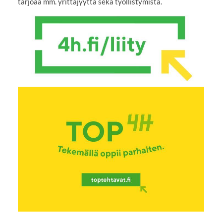
tarjoaa mm. yrittäjyyttä sekä työllistymistä.