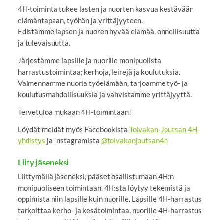
4H-toiminta tukee lasten ja nuorten kasvua kestävään
elämäntapaan, työhön ja yrittäjyyteen.
Edistämme lapsen ja nuoren hyvää elämää, onnellisuutta
ja tulevaisuutta.
Järjestämme lapsille ja nuorille monipuolista
harrastustoimintaa; kerhoja, leirejä ja koulutuksia.
Valmennamme nuoria työelämään, tarjoamme työ- ja
koulutusmahdollisuuksia ja vahvistamme yrittäjyyttä.
Tervetuloa mukaan 4H-toimintaan!
Löydät meidät myös Facebookista
Toivakan-Joutsan 4H-
yhdistys
ja Instagramista
@toivakanjoutsan4h
Liity jäseneksi
Liittymällä jäseneksi, pääset osallistumaan 4H:n
monipuoliseen toimintaan. 4H:sta löytyy tekemistä ja
oppimista niin lapsille kuin nuorille. Lapsille 4H-harrastus
tarkoittaa kerho- ja kesätoimintaa, nuorille 4H-harrastus